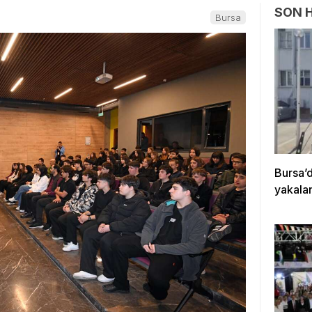
SON 
Bursa
Bursa’
yakala