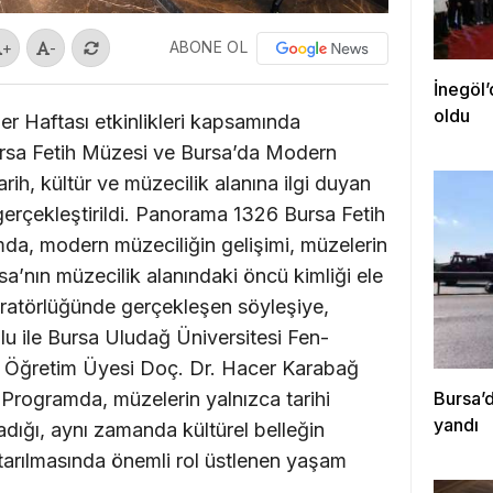
ABONE OL
+
-
İnegöl’
oldu
r Haftası etkinlikleri kapsamında
rsa Fetih Müzesi ve Bursa’da Modern
arih, kültür ve müzecilik alanına ilgi duyan
gerçekleştirildi. Panorama 1326 Bursa Fetih
a, modern müzeciliğin gelişimi, müzelerin
sa’nın müzecilik alanındaki öncü kimliği ele
ratörlüğünde gerçekleşen söyleşiye,
u ile Bursa Uludağ Üniversitesi Fen-
ü Öğretim Üyesi Doç. Dr. Hacer Karabağ
 Programda, müzelerin yalnızca tarihi
Bursa’d
yandı
madığı, aynı zamanda kültürel belleğin
arılmasında önemli rol üstlenen yaşam