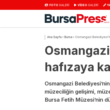
FOTO
GALERİ
VİDEO
GALERİ
Y
Ana Sayfa
›
Bursa
›
Osmangazi Belediyesi’nd
Osmangazi 
hafızaya ka
Osmangazi Belediyesi’nin
müzeciliğin gelişimi, müz
Bursa Fetih Müzesi’nin dü