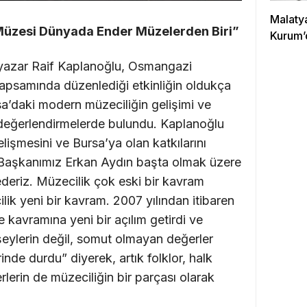
Malaty
Müzesi Dünyada Ender Müzelerden Biri”
Kurum’
yazar Raif Kaplanoğlu, Osmangazi
kapsamında düzenlediği etkinliğin oldukça
sa’daki modern müzeciliğin gelişimi ve
e değerlendirmelerde bulundu. Kaplanoğlu
işmesini ve Bursa’ya olan katkılarını
Başkanımız Erkan Aydın başta olmak üzere
eriz. Müzecilik çok eski bir kavram
k yeni bir kavram. 2007 yılından itibaren
e kavramına yeni bir açılım getirdi ve
eylerin değil, somut olmayan değerler
de durdu” diyerek, artık folklor, halk
lerin de müzeciliğin bir parçası olarak