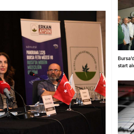
Bursa’
start al