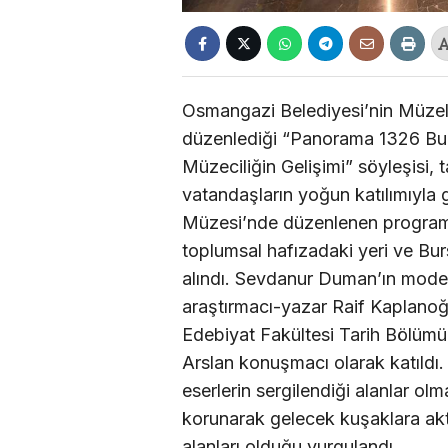
Osmangazi Belediyesi’nin Müzele
düzenlediği “Panorama 1326 Bu
Müzeciliğin Gelişimi” söyleşisi, t
vatandaşların yoğun katılımıyla 
Müzesi’nde düzenlenen programd
toplumsal hafızadaki yeri ve Bur
alındı. Sevdanur Duman’ın mode
araştırmacı-yazar Raif Kaplanoğl
Edebiyat Fakültesi Tarih Bölüm
Arslan konuşmacı olarak katıldı.
eserlerin sergilendiği alanlar ol
korunarak gelecek kuşaklara akt
alanları olduğu vurgulandı.