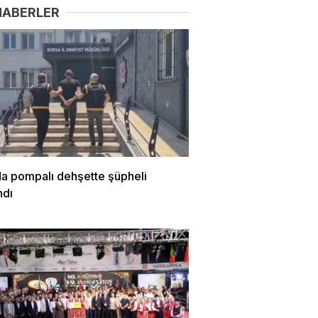
HABERLER
da pompalı dehşette şüpheli
ndı