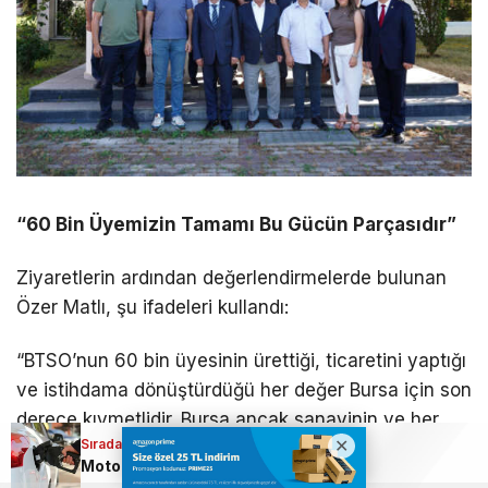
“60 Bin Üyemizin Tamamı Bu Gücün Parçasıdır”
Ziyaretlerin ardından değerlendirmelerde bulunan
Özer Matlı, şu ifadeleri kullandı:
“BTSO’nun 60 bin üyesinin ürettiği, ticaretini yaptığı
ve istihdama dönüştürdüğü her değer Bursa için son
derece kıymetlidir. Bursa ancak sanayinin ve her
Sıradaki Haber
Sıradaki Haber
çeşit ticaretin önünü açtığı, üretimini daha yüksek
Motorine üst üste ikinci indirim geliyor!
Özer Matlı: “BTSO’da üretimin ve ticaretin önünü birlikte Açacağız.”
katma değerle buluşturduğu ölçüde güçlenebilir.