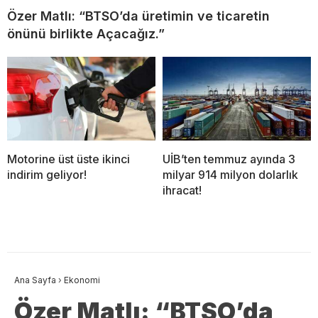
Özer Matlı: “BTSO’da üretimin ve ticaretin
önünü birlikte Açacağız.”
Motorine üst üste ikinci
UİB’ten temmuz ayında 3
indirim geliyor!
milyar 914 milyon dolarlık
ihracat!
Ana Sayfa
›
Ekonomi
Özer Matlı: “BTSO’da