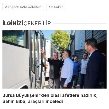
BAŞKAN ŞADI ÖZDEMIR
NILÜFER
İLGİNİZİ
ÇEKEBİLİR
Bursa Büyükşehir’den olası afetlere hazırlık;
Şahin Biba, araçları inceledi