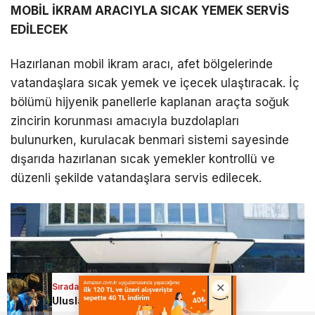
MOBİL İKRAM ARACIYLA SICAK YEMEK SERVİS
EDİLECEK
Hazırlanan mobil ikram aracı, afet bölgelerinde
vatandaşlara sıcak yemek ve içecek ulaştıracak. İç
bölümü hijyenik panellerle kaplanan araçta soğuk
zincirin korunması amacıyla buzdolapları
bulunurken, kurulacak benmari sistemi sayesinde
dışarıda hazırlanan sıcak yemekler kontrollü ve
düzenli şekilde vatandaşlara servis edilecek.
Sıradaki Haber
Uluslararası Bursa Festivali’nde bu kez çocuklar eğlendi!