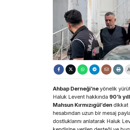
Ahbap Derneği’ne
yönelik yür
Haluk Levent hakkında
90’lı yı
Mahsun Kırmızıgül’den
dikkat
hesabından uzun bir mesaj payla
dostluklarını anlatarak Haluk Lev
kendisine verilen desteği ve bug