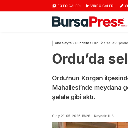
FOTO
GALERİ
VİDEO
GALERİ
Y
Ana Sayfa
›
Gündem
›
Ordu’da sel evi şelal
Ordu’da sel
Ordu’nun Korgan ilçesinde
Mahallesi’nde meydana ge
şelale gibi aktı.
Giriş: 21-05-2026 18:28
Kaynak: İHA