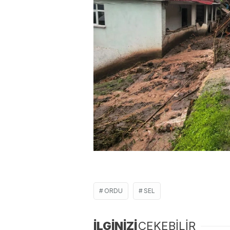
ORDU
SEL
İLGİNİZİ
ÇEKEBİLİR