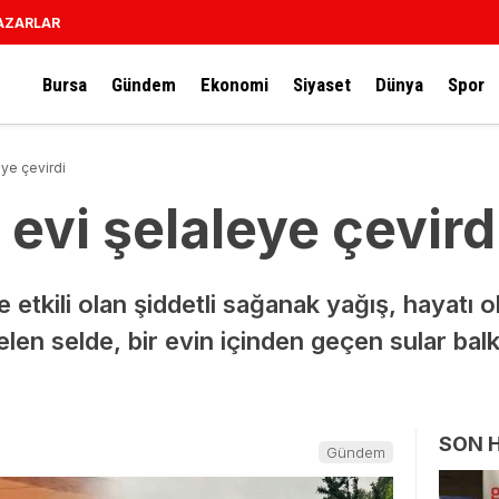
AZARLAR
Bursa
Gündem
Ekonomi
Siyaset
Dünya
Spor
eye çevirdi
 evi şelaleye çevird
 etkili olan şiddetli sağanak yağış, hayatı 
len selde, bir evin içinden geçen sular ba
SON 
Gündem