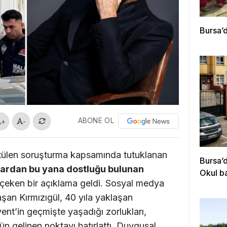
Bursa’d
ABONE OL
+
-
ütülen soruşturma kapsamında tutuklanan
Bursa’
llardan bu yana dostluğu bulunan
Okul b
 çeken bir açıklama geldi. Sosyal medya
şan Kırmızıgül, 40 yıla yaklaşan
ent’in geçmişte yaşadığı zorlukları,
ün gelinen noktayı hatırlattı. Duygusal