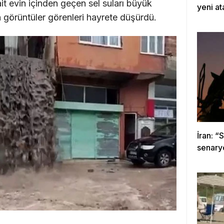
it evin içinden geçen sel suları büyük
yeni at
 görüntüler görenleri hayrete düşürdü.
İran: “
senary