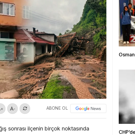
Osmanga
ABONE OL
+
-
ğış sonrası ilçenin birçok noktasında
CHP’de 