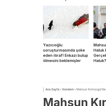
Yazıcıoğlu
Mahsun
soruşturmasında şoke
Haluk 
eden itiraf! Enkazı bulup
Gerçek
ölmesini beklemişler
Haluk
Ana Sayfa
›
Gündem
›
Mahsun Kırmızıgül’de
Mahsun Kır