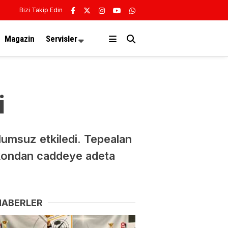
Bizi Takip Edin
Magazin
Servisler
i
olumsuz etkiledi. Tepealan
lkondan caddeye adeta
HABERLER