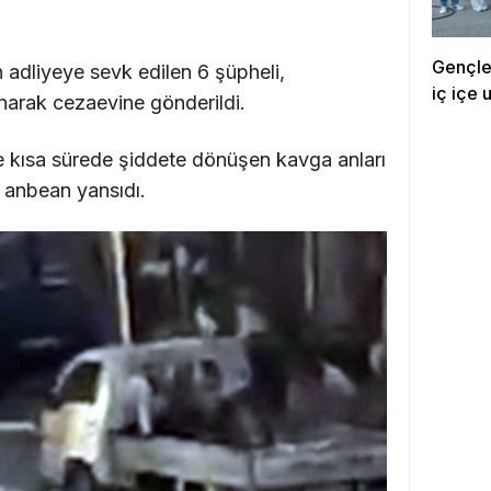
Gençle
n adliyeye sevk edilen 6 şüpheli,
iç içe 
narak cezaevine gönderildi.
e kısa sürede şiddete dönüşen kavga anları
 anbean yansıdı.