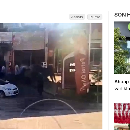
SON 
Asayiş
Bursa
Ahbap 
varlıkl