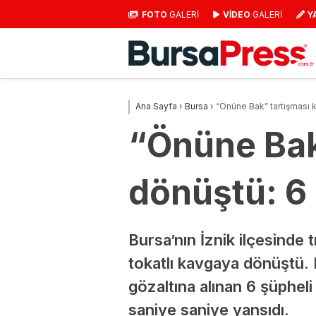
FOTO
GALERİ
VİDEO
GALERİ
Y
Ana Sayfa
›
Bursa
›
“Önüne Bak” tartışması k
“Önüne Bak
dönüştü: 6 
Bursa’nın İznik ilçesinde 
tokatlı kavgaya dönüştü. 
gözaltına alınan 6 şüpheli
saniye saniye yansıdı.