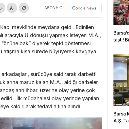
ABONE OL
+
-
 Kapı mevkiinde meydana geldi. Edinilen
Bursa’
alı aracıyla U dönüşü yapmak isteyen M.A.,
taştı! 
n “önüne bak” diyerek tepki göstermesi
lü atışma kısa sürede büyüyerek kavgaya
 arkadaşları, sürücüye saldırarak darbetti.
klarına maruz kalan M.A., aldığı darbeler
ndaşların ihbarı üzerine olay yerine çok
 edildi. İlk müdahalesi olay yerinde yapılan
ye kaldırılarak tedavi altına alındı.
Bursa 
A.Ş. Ta