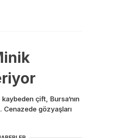
Minik
riyor
 kaybeden çift, Bursa’nın
di. Cenazede gözyaşları
HABERLER