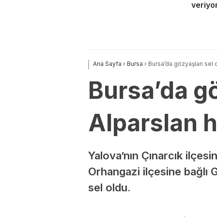
veriyo
Ana Sayfa
›
Bursa
›
Bursa’da gözyaşları sel 
Bursa’da gö
Alparslan 
Yalova’nın Çınarcık ilçes
Orhangazi ilçesine bağlı 
sel oldu.