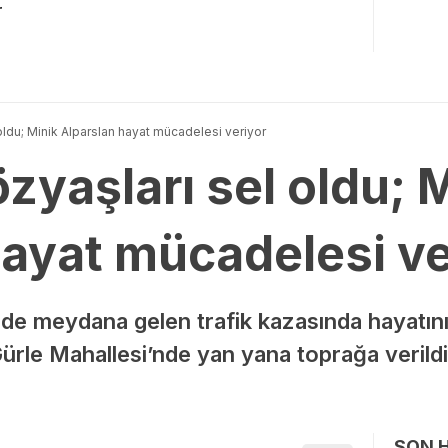
r
oldu; Minik Alparslan hayat mücadelesi veriyor
zyaşları sel oldu; 
hayat mücadelesi ve
inde meydana gelen trafik kazasında hayatını
Gürle Mahallesi’nde yan yana toprağa veril
SON 