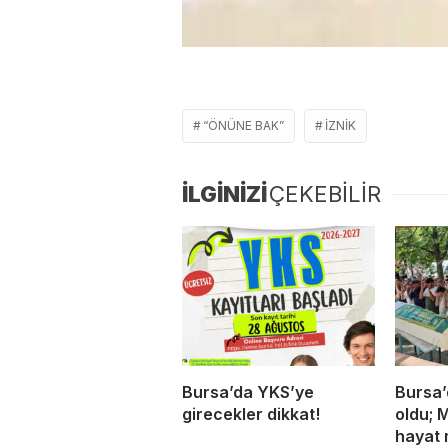
“ÖNÜNE BAK”
İZNIK
İLGİNİZİ
ÇEKEBİLİR
Bursa’da YKS’ye
Bursa’
girecekler dikkat!
oldu; 
hayat 