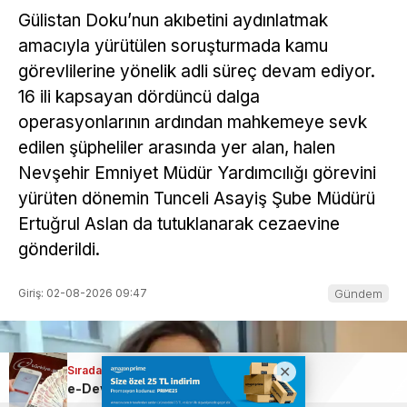
Gülistan Doku’nun akıbetini aydınlatmak
amacıyla yürütülen soruşturmada kamu
görevlilerine yönelik adli süreç devam ediyor.
16 ili kapsayan dördüncü dalga
operasyonlarının ardından mahkemeye sevk
edilen şüpheliler arasında yer alan, halen
Nevşehir Emniyet Müdür Yardımcılığı görevini
yürüten dönemin Tunceli Asayiş Şube Müdürü
Ertuğrul Aslan da tutuklanarak cezaevine
gönderildi.
Giriş: 02-08-2026 09:47
Gündem
Sıradaki Haber
Sıradaki Haber
e-Devlet’e yeni özellik geldi
Türkiye’nin gündemindeki rezil olay için gereken yapıldı…