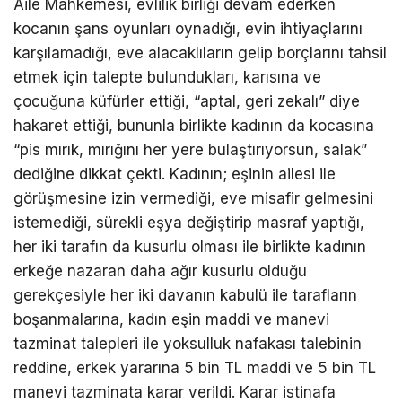
Aile Mahkemesi, evlilik birliği devam ederken
kocanın şans oyunları oynadığı, evin ihtiyaçlarını
karşılamadığı, eve alacaklıların gelip borçlarını tahsil
etmek için talepte bulundukları, karısına ve
çocuğuna küfürler ettiği, “aptal, geri zekalı” diye
hakaret ettiği, bununla birlikte kadının da kocasına
“pis mırık, mırığını her yere bulaştırıyorsun, salak”
dediğine dikkat çekti. Kadının; eşinin ailesi ile
görüşmesine izin vermediği, eve misafir gelmesini
istemediği, sürekli eşya değiştirip masraf yaptığı,
her iki tarafın da kusurlu olması ile birlikte kadının
erkeğe nazaran daha ağır kusurlu olduğu
gerekçesiyle her iki davanın kabulü ile tarafların
boşanmalarına, kadın eşin maddi ve manevi
tazminat talepleri ile yoksulluk nafakası talebinin
reddine, erkek yararına 5 bin TL maddi ve 5 bin TL
manevi tazminata karar verildi. Karar istinafa