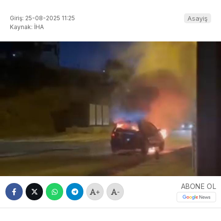
Giriş: 25-08-2025 11:25
Asayiş
Kaynak: İHA
ABONE OL
+
-