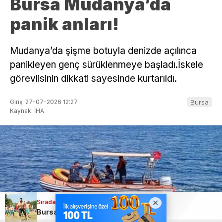
Bursa Mudanya’da
panik anları!
Mudanya’da şişme botuyla denizde açılınca
panikleyen genç sürüklenmeye başladı.İskele
görevlisinin dikkati sayesinde kurtarıldı.
Giriş: 27-07-2026 12:27
Bursa
Kaynak: İHA
Sıradaki Haber
Bursa’da Alıç Yaylası Karakucak Güreşleri’nde kıyasıya mücadele!