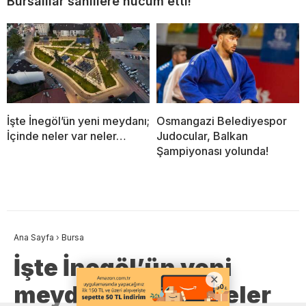
Bursalılar sahillere hücum etti!
İşte İnegöl’ün yeni meydanı;
Osmangazi Belediyespor
İçinde neler var neler…
Judocular, Balkan
Şampiyonası yolunda!
Ana Sayfa
›
Bursa
İşte İnegöl’ün yeni
meydanı; İçinde neler