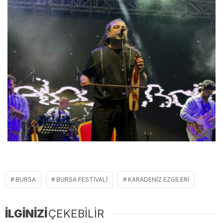
BURSA
BURSA FESTIVALI
KARADENIZ EZGILERI
İLGİNİZİ
ÇEKEBİLİR