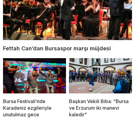
Fettah Can’dan Bursaspor marşı müjdesi
Bursa Festivali’nde
Başkan Vekili Biba: “Bursa
Karadeniz ezgileriyle
ve Erzurum iki manevi
unutulmaz gece
kaledir”