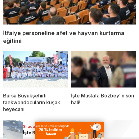
İtfaiye personeline afet ve hayvan kurtarma
eğitimi
Bursa Büyükşehirli
İşte Mustafa Bozbey’in son
taekwondocuların kuşak
hali!
heyecanı
Sıradaki Haber
İşte Bursa’daki o kaza anı!