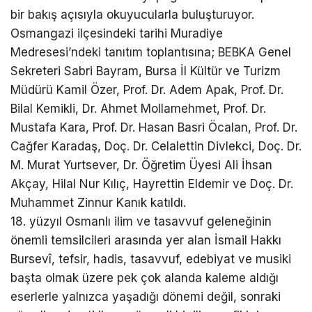
bir bakış açısıyla okuyucularla buluşturuyor.
Osmangazi ilçesindeki tarihi Muradiye
Medresesi’ndeki tanıtım toplantısına; BEBKA Genel
Sekreteri Sabri Bayram, Bursa İl Kültür ve Turizm
Müdürü Kamil Özer, Prof. Dr. Adem Apak, Prof. Dr.
Bilal Kemikli, Dr. Ahmet Mollamehmet, Prof. Dr.
Mustafa Kara, Prof. Dr. Hasan Basri Öcalan, Prof. Dr.
Cağfer Karadaş, Doç. Dr. Celalettin Divlekci, Doç. Dr.
M. Murat Yurtsever, Dr. Öğretim Üyesi Ali İhsan
Akçay, Hilal Nur Kılıç, Hayrettin Eldemir ve Doç. Dr.
Muhammet Zinnur Kanık katıldı.
18. yüzyıl Osmanlı ilim ve tasavvuf geleneğinin
önemli temsilcileri arasında yer alan İsmail Hakkı
Bursevî, tefsir, hadis, tasavvuf, edebiyat ve musiki
başta olmak üzere pek çok alanda kaleme aldığı
eserlerle yalnızca yaşadığı dönemi değil, sonraki