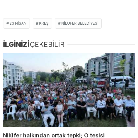
23 NISAN
KREŞ
NILÜFER BELEDIYESI
İLGİNİZİ
ÇEKEBİLİR
Nilüfer halkından ortak tepki; O tesisi