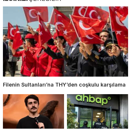
Filenin Sultanları’na THY’den coşkulu karşılama