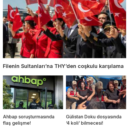
Filenin Sultanları’na THY’den coşkulu karşılama
Ahbap soruşturmasında
Gülistan Doku dosyasında
flaş gelişme!
‘4 koli’ bilmecesi!