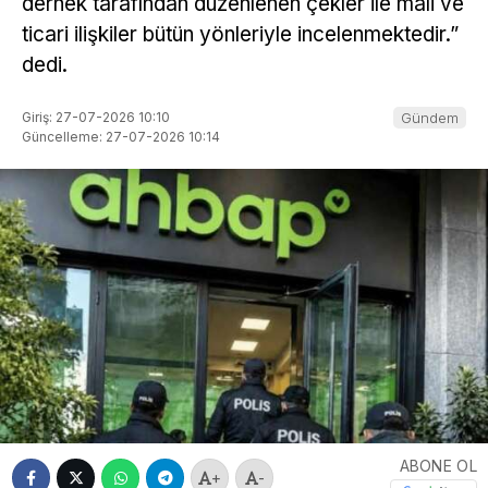
dernek tarafından düzenlenen çekler ile mali ve
ticari ilişkiler bütün yönleriyle incelenmektedir.”
dedi.
Giriş: 27-07-2026 10:10
Gündem
Güncelleme: 27-07-2026 10:14
ABONE OL
+
-