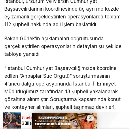
İstanbul, Erzurum ve Mersin Cumhuriyet
Başsavcılıklarının koordinesinde üç ayrı merkezde
eş zamanlı gerçekleştirilen operasyonlarda toplam
112 şüpheli hakkında adli işlem başlatıldı.
Bakan Gürlek’in açıklamaları doğrultusunda
gerçekleştirilen operasyonların detayları şu şekilde
tabloya yansıdı:
“İstanbul Cumhuriyet Başsavcılığımızca koordine
edilen “Ahbaplar Suç Örgütü” soruşturmasının
4’üncü dalga operasyonunda İstanbul İl Emniyet
Müdürlüğümüz tarafından 13 şüpheli yakalanarak
gözaltına alınmıştır. Soruşturma kapsamında konut
ve konteyner alımları, şüpheli taşınmaz devirleri,
dernek tarafından düzenlenen çekler ile mali ve
Sıradaki Haber
Sıradaki Haber
ticari ilişkiler bütün yönleriyle incelenmektedir.
Ahbap Derneğine kayyım atandı
Gülistan Doku dosyasında ‘4 koli’ bilmecesi!