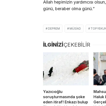
Allah hepimizin yardımcısı olsun,
günü, beraber olma günü.”
DEPREM
MÜSİAD
TOPYEKUN
İLGİNİZİ
ÇEKEBİLİR
Yazıcıoğlu
Mahsun
soruşturmasında şoke
Haluk 
eden itiraf! Enkazı bulup
Gerçek