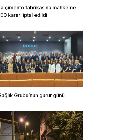
da çimento fabrikasına mahkeme
ÇED kararı iptal edildi
Sağlık Grubu’nun gurur günü