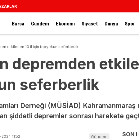
AZARLAR
Bursa
Gündem
Ekonomi
Siyaset
Dünya
Spor
 etkilenen 10 il için topyekun seferberlik
 depremden etkilen
un seferberlik
damları Derneği (MÜSİAD) Kahramanmaraş m
an şiddetli depremler sonrası harekete geçt
SON 
-2024 11:52
Gündem