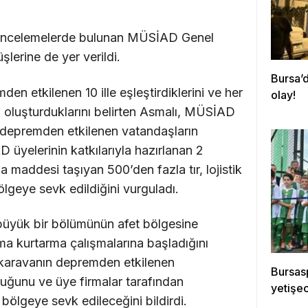
incelemelerde bulunan MÜSİAD Genel
lerine de yer verildi.
Bursa’d
den etkilenen 10 ille eşleştirdiklerini ve her
olay!
ri oluşturduklarını belirten Asmalı, MÜSİAD
depremden etkilenen vatandaşların
 üyelerinin katkılarıyla hazırlanan 2
a maddesi taşıyan 500’den fazla tır, lojistik
ölgeye sevk edildiğini vurguladı.
büyük bir bölümünün afet bölgesine
ama kurtarma çalışmalarına başladığını
e karavanın depremden etkilenen
Bursasp
duğunu ve üye firmalar tarafından
yetişe
 bölgeye sevk edileceğini bildirdi.