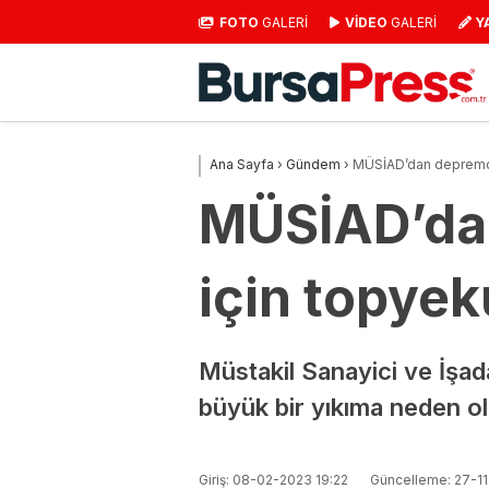
FOTO
GALERİ
VİDEO
GALERİ
Y
Ana Sayfa
›
Gündem
›
MÜSİAD’dan depremden
MÜSİAD’dan
için topyek
Müstakil Sanayici ve İşa
büyük bir yıkıma neden ol
Giriş: 08-02-2023 19:22
Güncelleme: 27-11