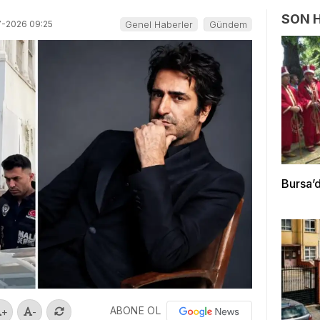
SON 
7-2026 09:25
Genel Haberler
Gündem
Bursa’d
ABONE OL
+
-