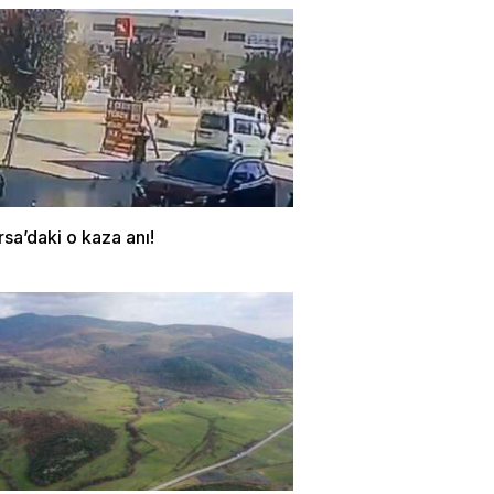
rsa’daki o kaza anı!