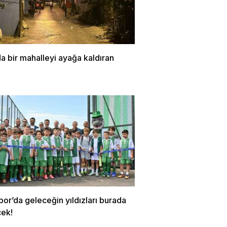
a bir mahalleyi ayağa kaldıran
or’da geleceğin yıldızları burada
cek!