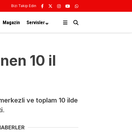
Bizi Takip Edin
Magazin
Servisler
en 10 il
erkezli ve toplam 10 ilde
i.
HABERLER