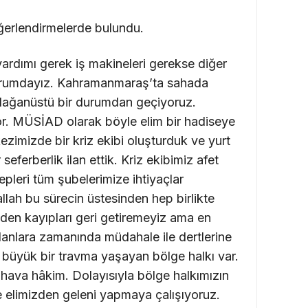
erlendirmelerde bulundu.
yardımı gerek iş makineleri gerekse diğer
durumdayız. Kahramanmaraş’ta sahada
 Olağanüstü bir durumdan geçiyoruz.
or. MÜSİAD olarak böyle elim bir hadiseye
zimizde bir kriz ekibi oluşturduk ve yurt
 seferberlik ilan ettik. Kriz ekibimiz afet
lepleri tüm şubelerimize ihtiyaçlar
llah bu sürecin üstesinden hep birlikte
den kayıpları geri getiremeyiz ama en
alanlara zamanında müdahale ile dertlerine
e büyük bir travma yaşayan bölge halkı var.
ava hâkim. Dolayısıyla bölge halkımızın
e elimizden geleni yapmaya çalışıyoruz.