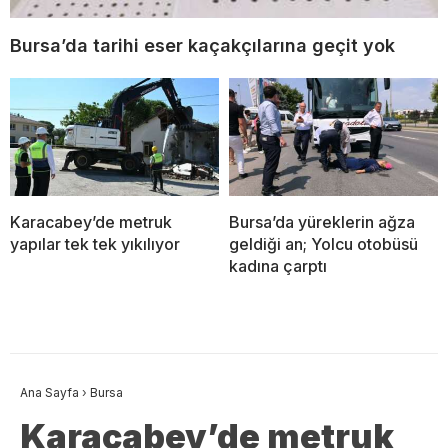
Bursa’da tarihi eser kaçakçılarına geçit yok
Karacabey’de metruk
Bursa’da yüreklerin ağza
yapılar tek tek yıkılıyor
geldiği an; Yolcu otobüsü
kadına çarptı
Ana Sayfa
›
Bursa
Karacabey’de metruk