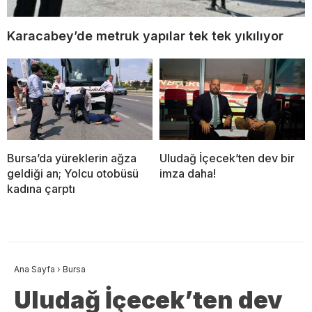
Karacabey’de metruk yapılar tek tek yıkılıyor
Bursa’da yüreklerin ağza
Uludağ İçecek’ten dev bir
geldiği an; Yolcu otobüsü
imza daha!
kadına çarptı
Ana Sayfa
›
Bursa
Uludağ İçecek’ten dev