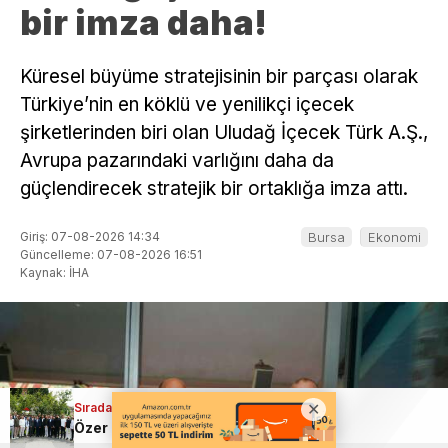
bir imza daha!
Küresel büyüme stratejisinin bir parçası olarak
Türkiye’nin en köklü ve yenilikçi içecek
şirketlerinden biri olan Uludağ İçecek Türk A.Ş.,
Avrupa pazarındaki varlığını daha da
güçlendirecek stratejik bir ortaklığa imza attı.
Giriş: 07-08-2026 14:34
Bursa
Ekonomi
Güncelleme: 07-08-2026 16:51
Kaynak: İHA
Sıradaki Haber
Sıradaki Haber
Bursa’da yüreklerin ağza geldiği an; Yolcu otobüsü kadına çarptı
Özer Matlı; Kadınlar BTSO meclisi ve yönetiminde çok daha aktif rol almalı