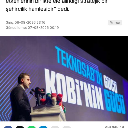
etkenlerinin birlikte ele alındığı stratejik bir
şehircilik hamlesidir” dedi.
Giriş: 06-08-2026 23:16
Bursa
Güncelleme: 07-08-2026 00:19
ABONE OL