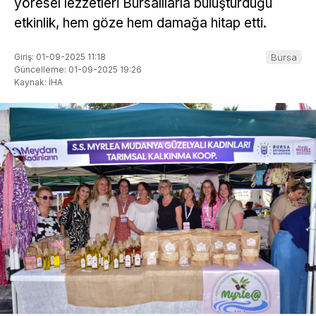
yöresel lezzetleri Bursalılarla buluşturduğu
etkinlik, hem göze hem damağa hitap etti.
Giriş: 01-09-2025 11:18
Bursa
Güncelleme: 01-09-2025 19:26
Kaynak: İHA