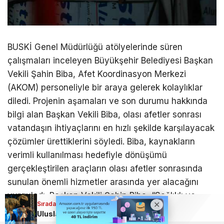
BUSKİ Genel Müdürlüğü atölyelerinde süren
çalışmaları inceleyen Büyükşehir Belediyesi Başkan
Vekili Şahin Biba, Afet Koordinasyon Merkezi
(AKOM) personeliyle bir araya gelerek kolaylıklar
diledi. Projenin aşamaları ve son durumu hakkında
bilgi alan Başkan Vekili Biba, olası afetler sonrası
vatandaşın ihtiyaçlarını en hızlı şekilde karşılayacak
çözümler ürettiklerini söyledi. Biba, kaynakların
verimli kullanılması hedefiyle dönüşümü
gerçekleştirilen araçların olası afetler sonrasında
sunulan önemli hizmetler arasında yer alacağını
vurguladı. Başkan Vekili Şahin Biba, “Sağlıklı ve
Sıradaki Haber
Sıradaki Haber
Sıradaki Haber
koordineli yemek ikramından kesintisiz iletişim ve
Bursa Büyükşehir’den olası afetlere hazırlık; Şahin Biba, araçları inceledi
Uluslararası Bursa Festivali’nde bu kez çocuklar eğlendi!
Bursa Uludağ’da yangın var; Ekipler alarmda…
erişilebilirlik desteğine kadar birçok temel ihtiyaca