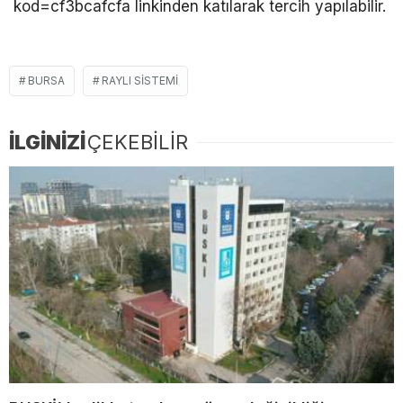
kod=cf3bcafcfa linkinden katılarak tercih yapılabilir.
BURSA
RAYLI SISTEMI
İLGİNİZİ
ÇEKEBİLİR