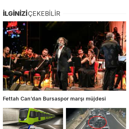
İLGİNİZİ
ÇEKEBİLİR
Fettah Can’dan Bursaspor marşı müjdesi