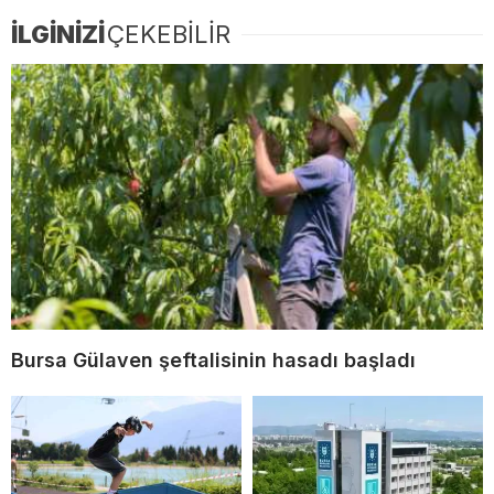
İLGİNİZİ
ÇEKEBİLİR
Bursa Gülaven şeftalisinin hasadı başladı