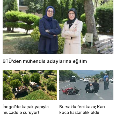
BTÜ’den mühendis adaylarına eğitim
İnegöl’de kaçak yapıyla
Bursa’da feci kaza; Karı
mücadele sürüyor!
koca hastanelik oldu