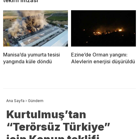
teklifi imzası
Manisa’da yumurta tesisi
Ezine’de Orman yangını:
yangında küle döndü
Alevlerin enerjisi düşürüldü
Ana Sayfa
›
Gündem
Kurtulmuş’tan
“Terörsüz Türkiye”