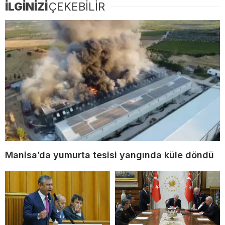
İLGİNİZİ
ÇEKEBİLİR
Manisa’da yumurta tesisi yangında küle döndü