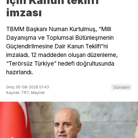
için Kanun teklifi
imzası
TBMM Başkanı Numan Kurtulmuş, “Milli
Dayanışma ve Toplumsal Bütünleşmenin
Güçlendirilmesine Dair Kanun Teklifi”ni
imzaladı. 12 maddeden oluşan düzenleme,
“Terörsüz Türkiye” hedefi doğrultusunda
hazırlandı.
Giriş: 05-08-2026 01:43
Gündem
Kaynak: TRT, Maynet