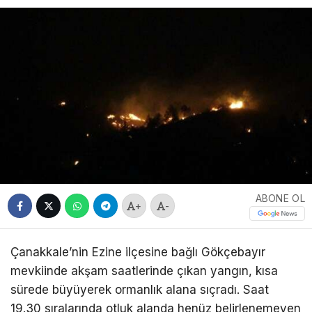
ABONE OL
+
-
Çanakkale’nin Ezine ilçesine bağlı Gökçebayır
mevkiinde akşam saatlerinde çıkan yangın, kısa
sürede büyüyerek ormanlık alana sıçradı. Saat
19.30 sıralarında otluk alanda henüz belirlenemeyen