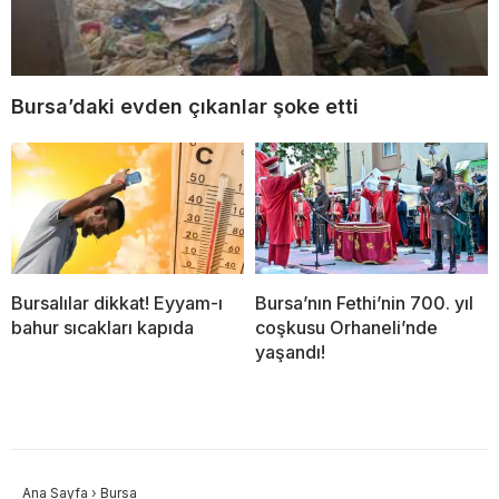
Bursa’daki evden çıkanlar şoke etti
Bursalılar dikkat! Eyyam-ı
Bursa’nın Fethi’nin 700. yıl
bahur sıcakları kapıda
coşkusu Orhaneli’nde
yaşandı!
Ana Sayfa
›
Bursa