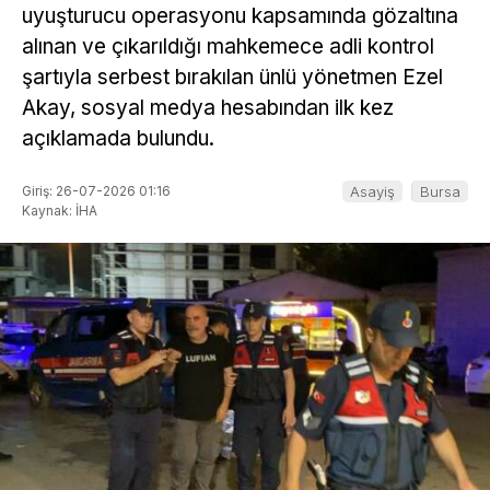
uyuşturucu operasyonu kapsamında gözaltına
alınan ve çıkarıldığı mahkemece adli kontrol
şartıyla serbest bırakılan ünlü yönetmen Ezel
Akay, sosyal medya hesabından ilk kez
açıklamada bulundu.
Giriş: 26-07-2026 01:16
Asayiş
Bursa
Kaynak: İHA