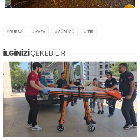
BURSA
KAZA
SÜRÜCÜ
TIR
İLGİNİZİ
ÇEKEBİLİR