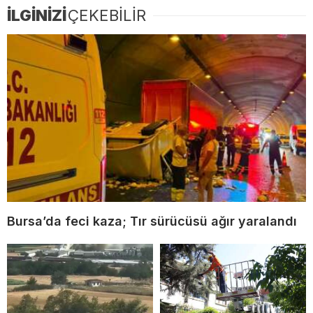
İLGİNİZİ
ÇEKEBİLİR
Bursa’da feci kaza; Tır sürücüsü ağır yaralandı