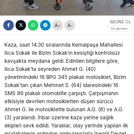
ABONE OL
+
-
Kaza, saat 14.30 sıralarında Kemalpaşa Mahallesi
Ilıca Sokak ile Bizim Sokak’ın kesiştiği kontrolsüz
kavşakta meydana geldi. Edinilen bilgilere göre,
Ilıca Sokak’ta seyreden Ahmet G. (40)
yönetimindeki 16 BPG 345 plakalı motosiklet, Bizim
Sokak’tan çıkan Mehmet S. (64) idaresindeki 16
SMS 86 plakalı otomobille çarpıştı. Çarpışmanın
etkisiyle devrilen motosikletten düşen sürücü
Ahmet G. ile motosiklette bulunan A.G. (8) ve A.G.
(3) yaralandı. İhbar üzerine kaza yerine sağlık
ekipleri sevk edildi. Yaralılar, olay yerinde yapılan ilk
müdahalenin ardından ambulanslarla İnegöl Devlet