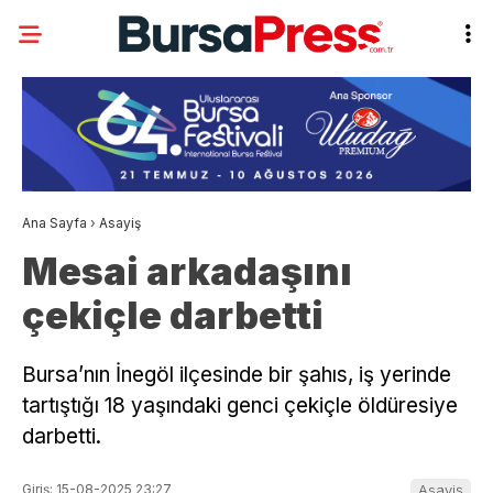
Ana Sayfa
›
Asayiş
Mesai arkadaşını
çekiçle darbetti
Bursa’nın İnegöl ilçesinde bir şahıs, iş yerinde
tartıştığı 18 yaşındaki genci çekiçle öldüresiye
darbetti.
Giriş: 15-08-2025 23:27
Asayiş