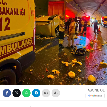
ABONE OL
+
-