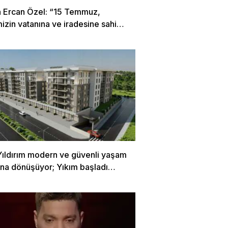
 Ercan Özel: “15 Temmuz,
mizin vatanına ve iradesine sahip
 destansı direniştir”
Yıldırım modern ve güvenli yaşam
rına dönüşüyor; Yıkım başladı…