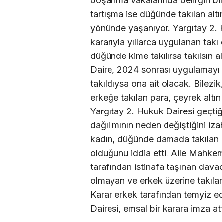
boşanma vakalarında belirgin bi
tartışma ise düğünde takılan alt
yönünde yaşanıyor. Yargıtay 2. H
kararıyla yıllarca uygulanan takı 
düğünde kime takılırsa takılsın a
Daire, 2024 sonrası uygulamayı d
takıldıysa ona ait olacak. Bilezi
erkeğe takılan para, çeyrek altın
Yargıtay 2. Hukuk Dairesi geçtiği
dağılımının neden değiştiğini iz
kadın, düğünde damada takılan 6 
olduğunu iddia etti. Aile Mahke
tarafından istinafa taşınan da
olmayan ve erkek üzerine takılan
Karar erkek tarafından temyiz e
Dairesi, emsal bir karara imza att