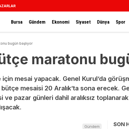
AZARLAR
Bursa
Gündem
Ekonomi
Siyaset
Dünya
Spor
tonu bugün başlıyor
bütçe maratonu bug
e için mesai yapacak. Genel Kurul’da görüş
 bütçe mesaisi 20 Aralık’ta sona erecek. Ge
i ve pazar günleri dahil aralıksız toplanara
ışacak.
SON 
Gündem