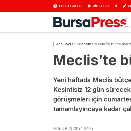
FOTO
GALERİ
VİDEO
GALERİ
Y
Ana Sayfa
›
Gündem
›
Meclis’te bütçe mara
Meclis’te 
Yeni haftada Meclis bütç
Kesintisiz 12 gün sürecek
görüşmeleri için cumartes
tamamlayıncaya kadar çal
Giriş: 09-12-2024 07:42