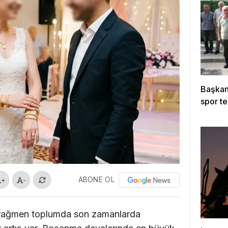
Başkan 
spor te
ABONE OL
+
-
 rağmen toplumda son zamanlarda