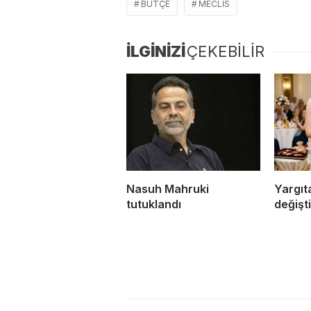
BÜTÇE
MECLIS
İLGİNİZİ
ÇEKEBİLİR
Nasuh Mahruki
Yargıta
tutuklandı
değişti