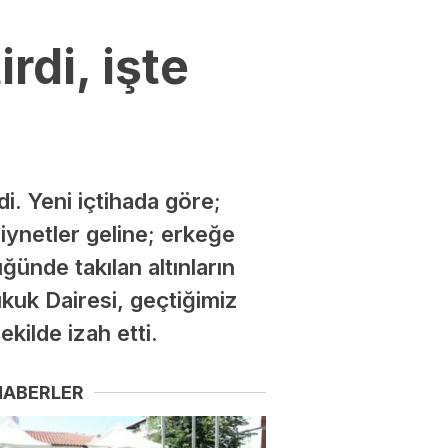
rdi, işte
di. Yeni içtihada göre;
ziynetler geline; erkeğe
üğünde takılan altınların
Hukuk Dairesi, geçtiğimiz
ekilde izah etti.
HABERLER