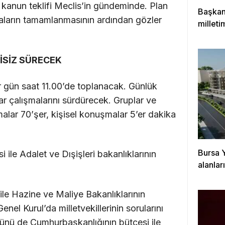
 kanun teklifi Meclis’in gündeminde. Plan
Başkan
ların tamamlanmasının ardından gözler
milleti
çıktığı
İSİZ SÜRECEK
her gün saat 11.00’de toplanacak. Günlük
 çalışmalarını sürdürecek. Gruplar ve
lar 70’şer, kişisel konuşmalar 5’er dakika
Bursa 
 ile Adalet ve Dışişleri bakanlıklarının
alanla
ile Hazine ve Maliye Bakanlıklarının
enel Kurul’da milletvekillerinin sorularını
günü de Cumhurbaşkanlığının bütçesi ile