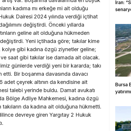
r artış var. Boşanma davalarında en büyük
İran: “
ınların kadıma mı erkeğe mi ait olduğu
senary
ukuk Dairesi 2024 yılında verdiği içtihat
dağılımını değiştirdi. Önceki yıllarda
ltınların geline ait olduğuna hükmeden
eğiştirdi. Yeni içtihada göre; takılar kime
k, kolye gibi kadına özgü ziynetler geline;
 ve saat gibi takılar ise damada ait olacak.
miz günlerde verdiği yeni bir kararda; takı
ah etti. Bir boşanma davasında davacı
adet çeyrek altının da kendisine ait
Bursa 
mesi talebi yerinde buldu. Damat avukatı
yatırımı
vada Bölge Adliye Mahkemesi, kadına özgü
 takıların da kadına ait olduğuna hükmetti.
dilince devreye giren Yargıtay 2 Hukuk
ı.