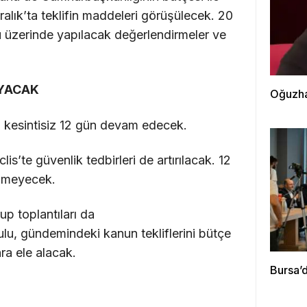
lık’ta teklifin maddeleri görüşülecek. 20
 üzerinde yapılacak değerlendirmeler ve
AYACAK
Oğuzha
 kesintisiz 12 gün devam edecek.
s’te güvenlik tedbirleri de artırılacak. 12
ilmeyecek.
up toplantıları da
lu, gündemindeki kanun tekliflerini bütçe
a ele alacak.
Bursa’d