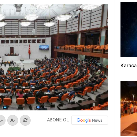
Karaca
ABONE OL
+
-