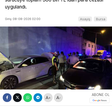
uygulandı.
Giriş: 08-08-2026 02:00
Asayiş
Bursa
ABONE OL
+
-