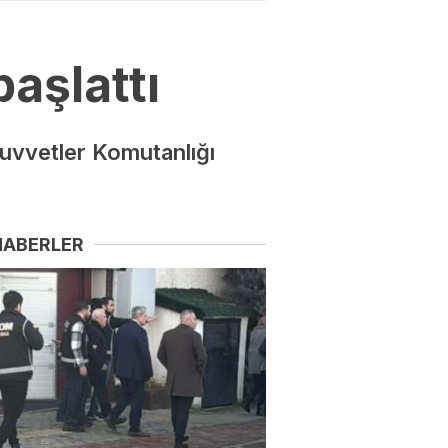
başlattı
uvvetler Komutanlığı
HABERLER