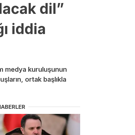
acak dil”
ı iddia
ım medya kuruluşunun
uşların, ortak başlıkla
HABERLER