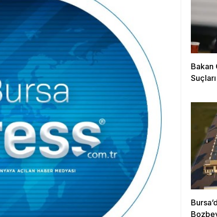
Bakan G
Suçları
Bursa’d
Bozbey’