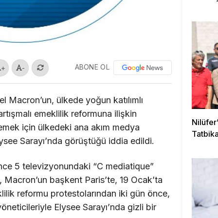
çıktı
ABONE OL
+
-
 Macron’un, ülkede yoğun katılımlı
rtışmalı emeklilik reformuna ilişkin
Nilüfe
irlemek için ülkedeki ana akım medya
Tatbika
Elysee Sarayı’nda görüştüğü iddia edildi.
nce 5 televizyonundaki “C mediatique”
 Macron’un başkent Paris’te, 19 Ocak’ta
klilik reformu protestolarından iki gün önce,
eticileriyle Elysee Sarayı’nda gizli bir