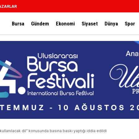
AZARLAR
Bursa
Gündem
Ekonomi
Siyaset
Dünya
Spor
ullanılacak dil” konusunda basına baskı yaptığı iddia edildi