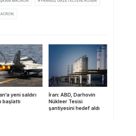
ŞKANI MACRON
FRANSIZ GAZETECI EVE ROGER
ACRON
n’a yeni saldırı
İran: ABD, Darhovin
 başlattı
Nükleer Tesisi
şantiyesini hedef aldı