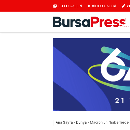
FOTO
GALERİ
VİDEO
GALERİ
Y
Ana Sayfa
›
Dünya
›
Macron’un “haberlerde k