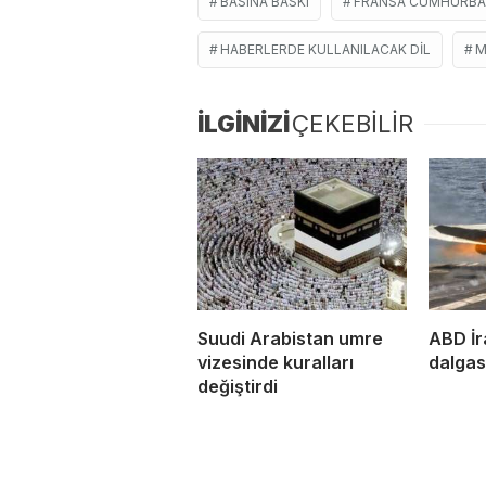
BASINA BASKI
FRANSA CUMHURBA
HABERLERDE KULLANILACAK DIL
M
İLGİNİZİ
ÇEKEBİLİR
Suudi Arabistan umre
ABD İra
vizesinde kuralları
dalgası
değiştirdi