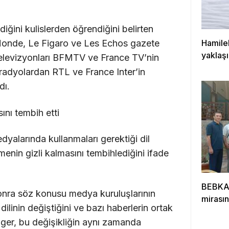
iğini kulislerden öğrendiğini belirten
 Monde, Le Figaro ve Les Echos gazete
Hamilel
yaklaşı
z televizyonları BFMTV ve France TV’nin
i radyolardan RTL ve France Inter’in
dı.
nı tembih etti
dyalarında kullanmaları gerektiği dil
nin gizli kalmasını tembihlediğini ifade
BEBKA’
onra söz konusu medya kuruluşlarının
mirasın
dilinin değiştiğini ve bazı haberlerin ortak
Roger, bu değişikliğin aynı zamanda