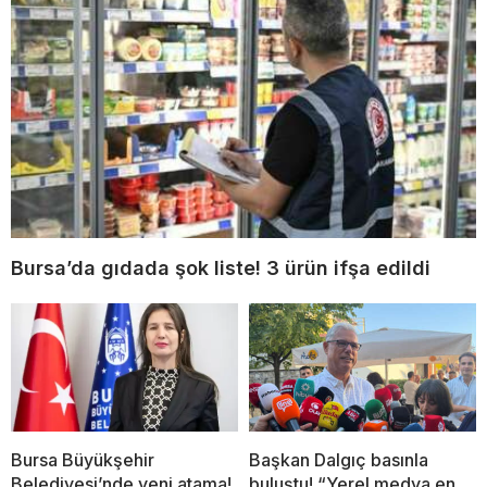
Bursa’da gıdada şok liste! 3 ürün ifşa edildi
Bursa Büyükşehir
Başkan Dalgıç basınla
Belediyesi’nde yeni atama!
buluştu! “Yerel medya en