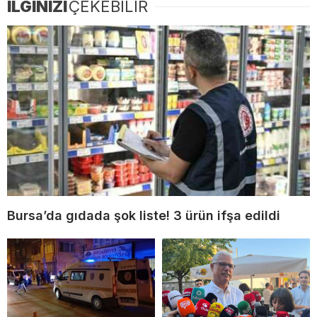
İLGİNİZİ
ÇEKEBİLİR
Bursa’da gıdada şok liste! 3 ürün ifşa edildi