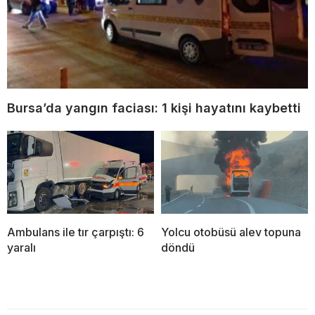
Bursa’da yangın faciası: 1 kişi hayatını kaybetti
Ambulans ile tır çarpıştı: 6
Yolcu otobüsü alev topuna
yaralı
döndü