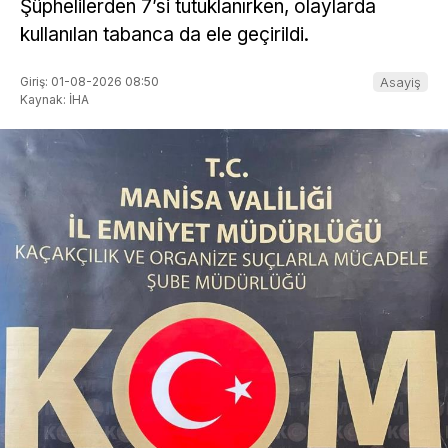
Şüphelilerden 7’si tutuklanırken, olaylarda
kullanılan tabanca da ele geçirildi.
Giriş: 01-08-2026 08:50
Asayiş
Kaynak: İHA