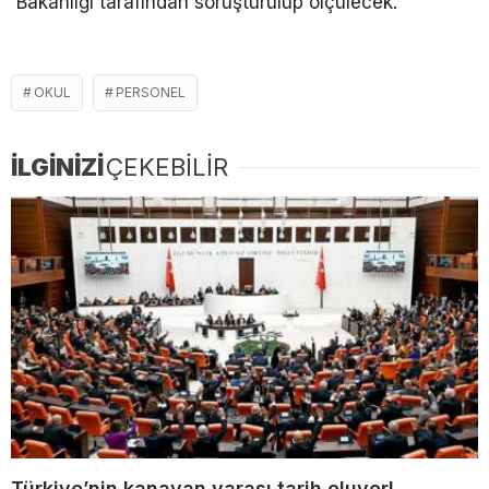
Bakanlığı tarafından soruşturulup ölçülecek.
OKUL
PERSONEL
İLGİNİZİ
ÇEKEBİLİR
Türkiye’nin kanayan yarası tarih oluyor!