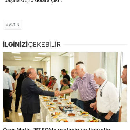
başına 62,16 dolara çıktı.
ALTIN
İLGİNİZİ
ÇEKEBİLİR
Özer Matlı: “BTSO’da üretimin ve ticaretin