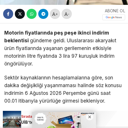
ABONE OL
+
-
Motorin fiyatlarında peş peşe ikinci indirim
beklentisi
gündeme geldi. Uluslararası akaryakıt
ürün fiyatlarında yaşanan gerilemenin etkisiyle
motorinin litre fiyatında 3 lira 97 kuruşluk indirim
öngörülüyor.
Sektör kaynaklarının hesaplamalarına göre, son
dakika değişikliği yaşanmaması halinde söz konusu
indirimin 6 Ağustos 2026 Perşembe günü saat
00.01 itibarıyla yürürlüğe girmesi bekleniyor.
Motorindeki 3,97 TL’lik indirimin büyük bölümü
Sıradaki Haber
UİB’ten temmuz ayında 3 milyar 914 milyon dolarlık ihracat!
ÖTV’ye gidecek.