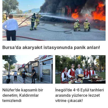
Bursa’da akaryakıt istasyonunda panik anları!
Nilüfer’de kapsamlı bir
İnegöl’de 4-6 Eylül tarihleri
denetim; Kaldırımlar
arasında yüzlerce lezzet
temizlendi
vitrine çıkacak!