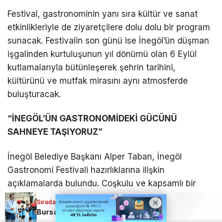
Festival, gastronominin yanı sıra kültür ve sanat
etkinlikleriyle de ziyaretçilere dolu dolu bir program
sunacak. Festivalin son günü ise İnegöl’ün düşman
işgalinden kurtuluşunun yıl dönümü olan 6 Eylül
kutlamalarıyla bütünleşerek şehrin tarihini,
kültürünü ve mutfak mirasını aynı atmosferde
buluşturacak.
“İNEGÖL’ÜN GASTRONOMİDEKİ GÜCÜNÜ
SAHNEYE TAŞIYORUZ”
İnegöl Belediye Başkanı Alper Taban, İnegöl
Gastronomi Festivali hazırlıklarına ilişkin
açıklamalarda bulundu. Coşkulu ve kapsamlı bir
festival hazırlığının tüm hızıyla sürdüğünü belirten
Sıradaki Haber
Başkan Taban, organizasyonun İnegöl’ün
Bursa Yıldırım’da binlerce çocuk sporla buluştu!