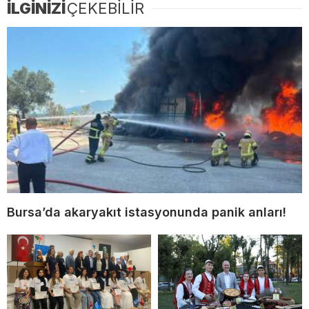
İLGİNİZİ
ÇEKEBİLİR
Bursa’da akaryakıt istasyonunda panik anları!