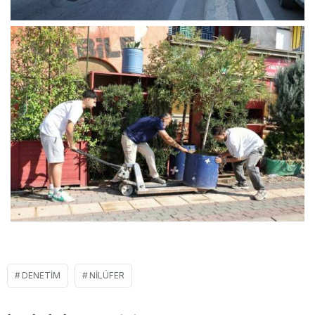
DENETIM
NILÜFER