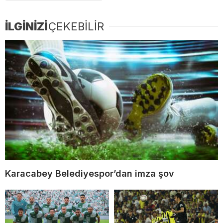
İLGİNİZİ
ÇEKEBİLİR
Karacabey Belediyespor’dan imza şov