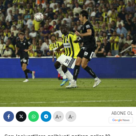
ABONE OL
+
-