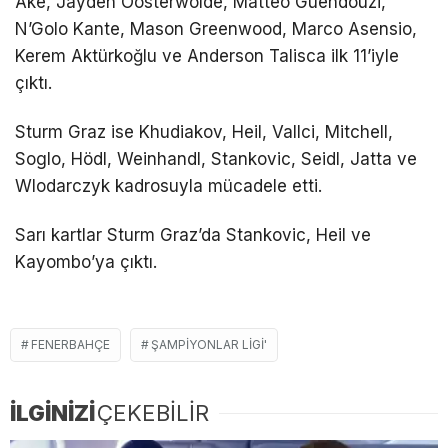
Ake, Jayden Oosterwolde, Matteo Guendouzi,
N’Golo Kante, Mason Greenwood, Marco Asensio,
Kerem Aktürkoğlu ve Anderson Talisca ilk 11’iyle
çıktı.
Sturm Graz ise Khudiakov, Heil, Vallci, Mitchell,
Soglo, Hödl, Weinhandl, Stankovic, Seidl, Jatta ve
Wlodarczyk kadrosuyla mücadele etti.
Sarı kartlar Sturm Graz’da Stankovic, Heil ve
Kayombo’ya çıktı.
FENERBAHÇE
ŞAMPIYONLAR LIGI'
İLGİNİZİ
ÇEKEBİLİR