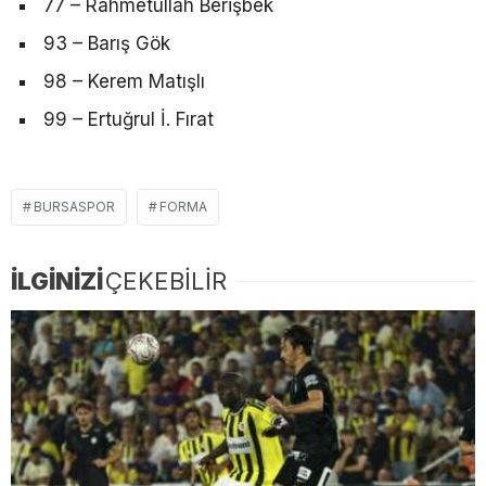
77 – Rahmetullah Berişbek
93 – Barış Gök
98 – Kerem Matışlı
99 – Ertuğrul İ. Fırat
BURSASPOR
FORMA
İLGİNİZİ
ÇEKEBİLİR