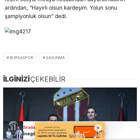
ardından, “Hayırlı olsun kardeşim. Yolun sonu
şampiyonluk olsun” dedi.
BURSASPOR
SAVUNMA
İLGİNİZİ
ÇEKEBİLİR
Sıradaki Haber
Sıradaki Haber
İnegölspor kaleyi sağlama aldı!
Trabzon’da Muhammed Salah çılgınlığı!