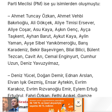
Parti Meclisi (PM) ise şu isimlerden oluşmuştu:
– Ahmet Tuncay Özkan, Ahmet Vehbi
Bakırlıoğlu, Ali Gökçek, Aliye Timisi Ersever,
Aliye Coşar, Asu Kaya, Aşkın Genç, Ayça
Taşkent, Ayhan Barut, Aykut Kaya, Aylin
Yaman, Ayşe Sibel Yanıkömeroğlu, Barış
Karadeniz, Bekir Başevirgen, Bilal Bilici, Bülent
Tezcan, Cavit Arı, Cemal Enginyurt, Cumhur
Uzun, Deniz Yavuzyılmaz,
– Deniz Yücel, Doğan Demir, Ednan Arslan,
Elvan Işık Gezmiş, Ensar Aytekin, Evrim
Karakoz, Evrim Rızvanoğlu Emir, Eylem Ertuğ
Ertuğrul, Fahri Özkan, Fethi Açıkel, Gamze
Sıradaki Haber
Sıradaki Haber
Taşcıer, Gizem Özcan, Gökçe Gökçen, Hasan
İmamoğlu, Yeni Parti’nin cumhurbaşkanı adayı mı?
Yeni Parti’de Özgür Özel’in A Takımı belli oldu
Öztürk, Hikmet Yalım Halıcı, İbrahim Arslan,