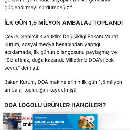
güçlendirmeyi sürdüreceğiz.”
İLK GÜN 1,5 MİLYON AMBALAJ TOPLANDI
Çevre, Şehircilik ve İklim Değişikliği Bakanı Murat
Kurum, sosyal medya hesabından yaptığı
açıklamada, ilk günün bilançosunu paylaşmış ve
“Siz attınız, doğa kazandı. Milletimiz DOA’yı çok
sevdi.” demişti.
Bakan Kurum, DOA makinelerinin ilk gün 1,5 milyon
ambalaj topladığını kaydetmişti.
DOA LOGOLU ÜRÜNLER HANGİLERİ?
Sıradaki Haber
Üzerinde DOA (Depozitosu Olan Ambalajlar) logosu
İzmir’den çıkmayan araca Siirt’te ‘ters yön’ cezası kesildi
bulunan içecek ambalajlarıdır. Bu işaretli cam,