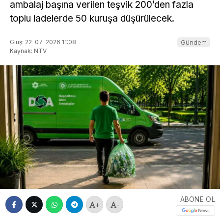
ambalaj başına verilen teşvik 200’den fazla
toplu iadelerde 50 kuruşa düşürülecek.
Giriş: 22-07-2026 11:08
Gündem
Kaynak: NTV
ABONE OL
+
-