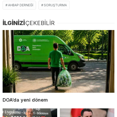
AHBAP DERNEĞI
SORUŞTURMA
İLGİNİZİ
ÇEKEBİLİR
DOA’da yeni dönem