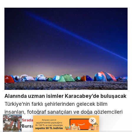
Alanında uzman isimler Karacabey’de buluşacak
Türkiye’nin farklı şehirlerinden gelecek bilim
insanları, fotoğraf sanatçıları ve doğa gözlemcileri
etkinlik kapsamında katılımcılarla buluşacak.
Sıradaki Haber
Bursa Mudanya’da tarihi dokuyu koruyan dönüşüm!
Programda Prof. Dr. Mustafa Sarı, Prof. Dr. Utku