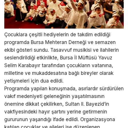
Çocuklara çeşitli hediyelerin de takdim edildiği
programda Bursa Mehteran Derneği ve semazen
ekibi gösteri sundu. Tasavvuf musikisi ve ilahilerin
seslendirildiği etkinlikte, Bursa İl Müftüsü Yavuz
Selim Karabayır tarafından çocukların vatanına,
milletine ve mukaddesatına bağlı bireyler olarak
yetişmeleri için dua edildi.
Programda yapılan konuşmada, asırlardır sürdürülen
vakıf medeniyeti geleneğinin yaşatılmasının
önemine dikkat çekilirken, Sultan II. Bayezid’in
vakfiyesindeki hayır şartını yerine getirmenin
gururunun yaşandığı ifade edildi. Organizasyona
katılan çocuklar ve aileleri ise düzenlenen