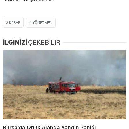
KARAR
YÖNETMEN
İLGİNİZİ
ÇEKEBİLİR
Bursa’da Otluk Alanda Yangın Paniği