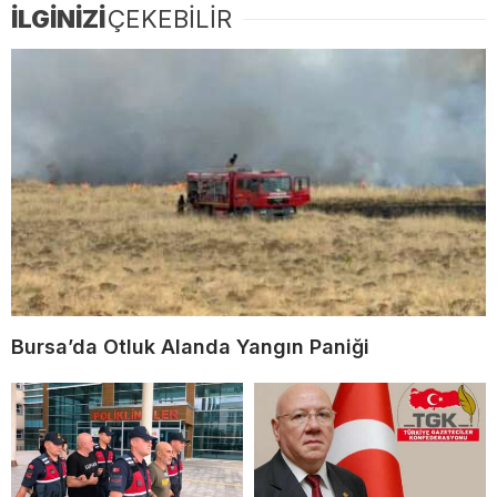
İLGİNİZİ
ÇEKEBİLİR
Bursa’da Otluk Alanda Yangın Paniği