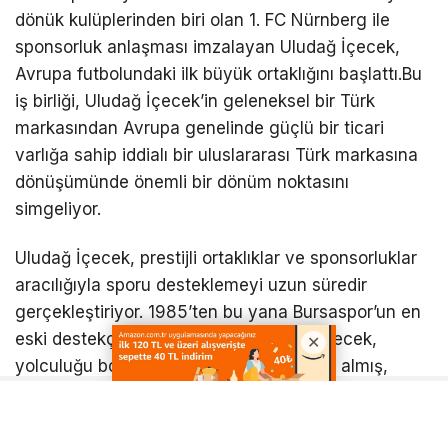
dönük kulüplerinden biri olan 1. FC Nürnberg ile
sponsorluk anlaşması imzalayan Uludağ İçecek,
Avrupa futbolundaki ilk büyük ortaklığını başlattı.Bu
iş birliği, Uludağ İçecek’in geleneksel bir Türk
markasından Avrupa genelinde güçlü bir ticari
varlığa sahip iddialı bir uluslararası Türk markasına
dönüşümünde önemli bir dönüm noktasını
simgeliyor.
Uludağ İçecek, prestijli ortaklıklar ve sponsorluklar
aracılığıyla sporu desteklemeyi uzun süredir
gerçekleştiriyor. 1985’ten bu yana Bursaspor’un en
eski destekçilerinden biri olan Uludağ İçecek,
yolculuğu boyunca kulübün yanında yer almış,
forma sırt sponsorluğu ile takımın birçok büyük
başarısında ve şampiyonluk kazandığı her sezonda
kulübü desteklemiştir. Bu ortaklıklar aynı zamanda