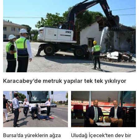
Karacabey’de metruk yapılar tek tek yıkılıyor
Bursa’da yüreklerin ağza
Uludağ İçecek’ten dev bir