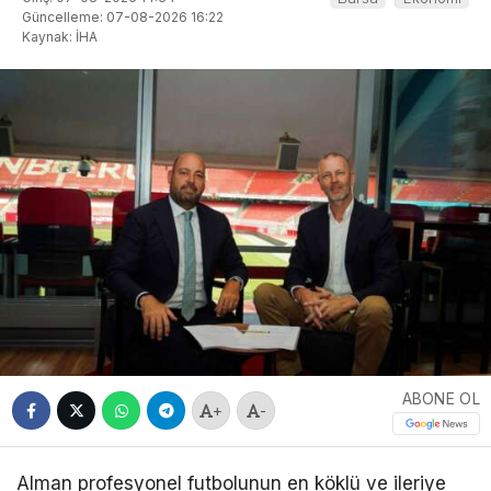
Güncelleme: 07-08-2026 16:22
Kaynak: İHA
ABONE OL
+
-
Alman profesyonel futbolunun en köklü ve ileriye