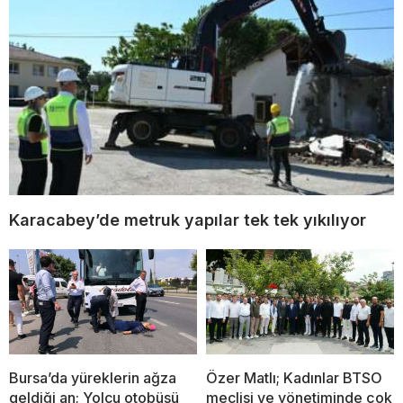
Karacabey’de metruk yapılar tek tek yıkılıyor
Bursa’da yüreklerin ağza
Özer Matlı; Kadınlar BTSO
geldiği an; Yolcu otobüsü
meclisi ve yönetiminde çok