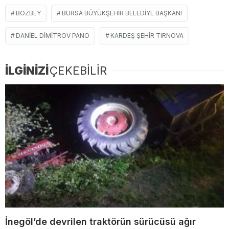
BOZBEY
BURSA BÜYÜKŞEHIR BELEDIYE BAŞKANI
DANIEL DIMITROV PANO
KARDEŞ ŞEHIR TIRNOVA
İLGİNİZİ
ÇEKEBİLİR
İnegöl’de devrilen traktörün sürücüsü ağır