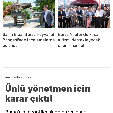
Şahin Biba, Bursa Hayvanat
Bursa Nilüfer’de kırsal
Bahçesi’nde incelemelerde
turizmi destekleyecek
bulundu!
önemli hamle!
Ana Sayfa
›
Bursa
Ünlü yönetmen için
karar çıktı!
Bursa’nın İnegöl ilçesinde düzenlenen