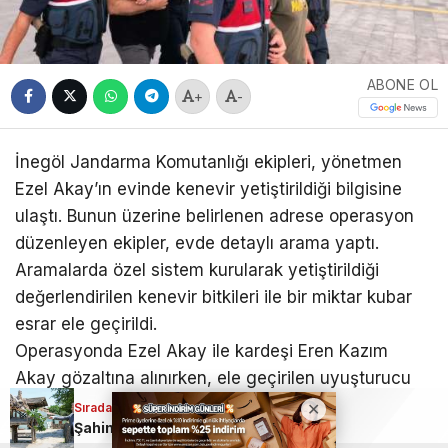
ABONE OL
+
-
İnegöl Jandarma Komutanlığı ekipleri, yönetmen
Ezel Akay’ın evinde kenevir yetiştirildiği bilgisine
ulaştı. Bunun üzerine belirlenen adrese operasyon
düzenleyen ekipler, evde detaylı arama yaptı.
Aramalarda özel sistem kurularak yetiştirildiği
değerlendirilen kenevir bitkileri ile bir miktar kubar
esrar ele geçirildi.
Operasyonda Ezel Akay ile kardeşi Eren Kazım
Akay gözaltına alınırken, ele geçirilen uyuşturucu
maddelere el konuldu.
Sıradaki Haber
Şahin Biba, Bursa Hayvanat Bahçesi’nde incelemelerde bulundu!
Jandarmadaki işlemlerinin ardından adliyeye sevk