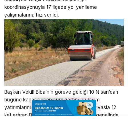
koordinasyonuyla 17 ilçede yol yenileme
çalışmalarına hız verildi.
Başkan Vekili Biba’nın göreve geldiği 10 Nisan’dan
bugüne kadar geçen süre zarfında ulaşım
yatırımlarını geçen yılın aynı dönemine kıyasla 12
kat artıran Büyükşehir Belediyesi, Bursa genelinde
ulaşım ağını güçlendirmek için teyakkuza geçti.