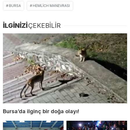
BURSA
HEMLICH MANEVRASI
İLGİNİZİ
ÇEKEBİLİR
Bursa’da ilginç bir doğa olayı!