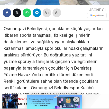
ABONE OL
+
-
Osmangazi Belediyesi, çocukların küçük yaşlardan
itibaren sporla tanışması, fiziksel gelişimlerini
desteklemesi ve sağlıklı yaşam alışkanlıkları
kazanması amacıyla spor okullarındaki çalışmalarını
aralıksız sürdürüyor. Bu doğrultuda yaz tatilini
yüzme sporuyla tanışarak geçiren ve eğitimlerini
başarıyla tamamlayan çocuklar için Demirtaş
Yüzme Havuzu’nda sertifika töreni düzenlendi.
Renkli görüntülere sahne olan törende çocuklara
sertifikalarını, Osmangazi Belediyespor Kulübü
Başkanı Fatih Karayılan ve Osmangazi Belediyesi
Sıradaki Haber
Meclis Üyesi Bakır Taşer takdim etti. Aileler de
Mustafa Keser, Bursa’dan rüzgar gibi geçti!
çocuklarının heyecanına ortak olurken, yüzme