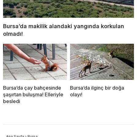
Bursa’da makilik alandaki yangında korkulan
olmadı!
Bursa’da çay bahçesinde
Bursa’da ilginç bir doğa
şaşırtan buluşma! Elleriyle
olayı!
besledi
Ana Sayfa
›
Bursa