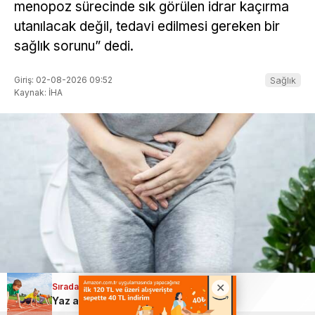
menopoz sürecinde sık görülen idrar kaçırma
utanılacak değil, tedavi edilmesi gereken bir
sağlık sorunu” dedi.
Giriş: 02-08-2026 09:52
Sağlık
Kaynak: İHA
Sıradaki Haber
ABONE OL
+
-
Yaz aylarında çocuklar için hem öneri hem uyarı!