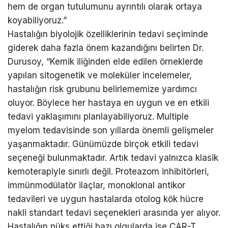
hem de organ tutulumunu ayrıntılı olarak ortaya
koyabiliyoruz.”
Hastalığın biyolojik özelliklerinin tedavi seçiminde
giderek daha fazla önem kazandığını belirten Dr.
Durusoy, “Kemik iliğinden elde edilen örneklerde
yapılan sitogenetik ve moleküler incelemeler,
hastalığın risk grubunu belirlememize yardımcı
oluyor. Böylece her hastaya en uygun ve en etkili
tedavi yaklaşımını planlayabiliyoruz. Multiple
myelom tedavisinde son yıllarda önemli gelişmeler
yaşanmaktadır. Günümüzde birçok etkili tedavi
seçeneği bulunmaktadır. Artık tedavi yalnızca klasik
kemoterapiyle sınırlı değil. Proteazom inhibitörleri,
immünmodülatör ilaçlar, monoklonal antikor
tedavileri ve uygun hastalarda otolog kök hücre
nakli standart tedavi seçenekleri arasında yer alıyor.
Hastalığın nüks ettiği bazı olgularda ise CAR-T