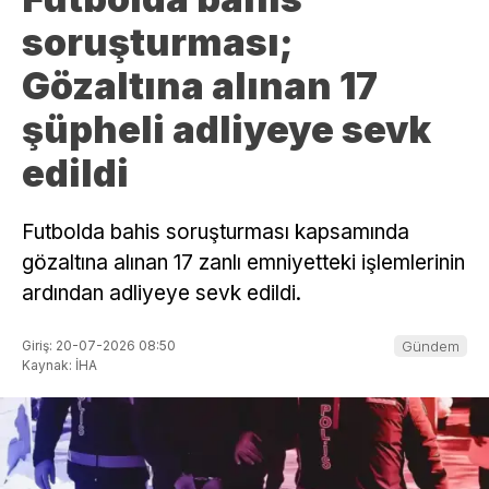
soruşturması;
Gözaltına alınan 17
şüpheli adliyeye sevk
edildi
Futbolda bahis soruşturması kapsamında
gözaltına alınan 17 zanlı emniyetteki işlemlerinin
ardından adliyeye sevk edildi.
Giriş: 20-07-2026 08:50
Gündem
Kaynak: İHA