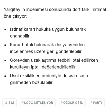
Yargıtay’ın incelemesi sonucunda dört farklı ihtimal
öne çıkıyor:
İstinaf kararı hukuka uygun bulunarak
onanabilir
Karar hatalı bulunarak dosya yeniden
incelenmek üzere geri gönderilebilir
Görevden uzaklaştırma tedbiri iptal edilirken
kurultayın iptali değerlendirilebilir
Usul eksiklikleri nedeniyle dosya esasa
girilmeden bozulabilir
ISIM
LOGO NETLEŞIYOR
ÖZGÜR ÖZEL
PARTI