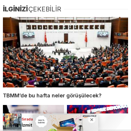
İLGİNİZİ
ÇEKEBİLİR
TBMM’de bu hafta neler görüşülecek?
Sıradaki Haber
İzmit Belediyesi’ne operasyon: Belediye Başkanı Hürriyet ve eşi gözaltında