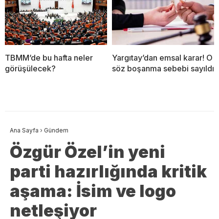
TBMM’de bu hafta neler
Yargıtay’dan emsal karar! O
görüşülecek?
söz boşanma sebebi sayıldı
Ana Sayfa
›
Gündem
Özgür Özel’in yeni
parti hazırlığında kritik
aşama: İsim ve logo
netleşiyor