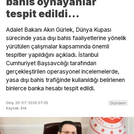
bahis oynayanlar
tespit edildi…
Adalet Bakanı Akın Gürlek, Dünya Kupası
sürecinde yasa dışı bahis faaliyetlerine yönelik
yürütülen çalışmalar kapsamında önemli
tespitler yapıldığını açıkladı. İstanbul
Cumhuriyet Başsavcılığı tarafından
gerçekleştirilen operasyonel incelemelerde,
yasa dışı bahis trafiğinde kullanıldığı belirlenen
binlerce banka hesabı tespit edildi.
Giriş: 20-07-2026 07:05
Gündem
Kaynak: İHA