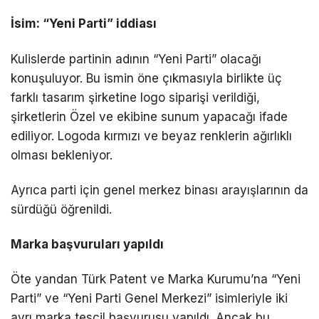
İsim: “Yeni Parti” iddiası
Kulislerde partinin adının “Yeni Parti” olacağı
konuşuluyor. Bu ismin öne çıkmasıyla birlikte üç
farklı tasarım şirketine logo siparişi verildiği,
şirketlerin Özel ve ekibine sunum yapacağı ifade
ediliyor. Logoda kırmızı ve beyaz renklerin ağırlıklı
olması bekleniyor.
Ayrıca parti için genel merkez binası arayışlarının da
sürdüğü öğrenildi.
Marka başvuruları yapıldı
Öte yandan Türk Patent ve Marka Kurumu’na “Yeni
Parti” ve “Yeni Parti Genel Merkezi” isimleriyle iki
ayrı marka tescil başvurusu yapıldı. Ancak bu