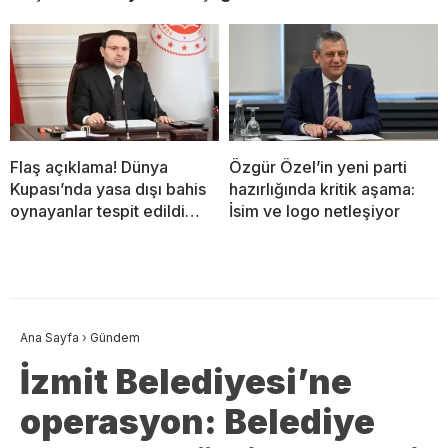
Flaş açıklama! Dünya
Özgür Özel’in yeni parti
Kupası’nda yasa dışı bahis
hazırlığında kritik aşama:
oynayanlar tespit edildi…
İsim ve logo netleşiyor
Ana Sayfa
›
Gündem
İzmit Belediyesi’ne
operasyon: Belediye