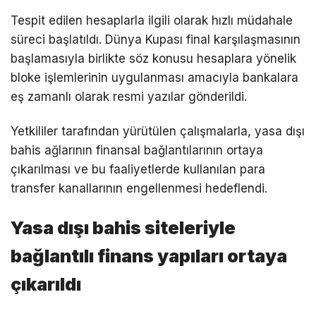
Tespit edilen hesaplarla ilgili olarak hızlı müdahale
süreci başlatıldı. Dünya Kupası final karşılaşmasının
başlamasıyla birlikte söz konusu hesaplara yönelik
bloke işlemlerinin uygulanması amacıyla bankalara
eş zamanlı olarak resmi yazılar gönderildi.
Yetkililer tarafından yürütülen çalışmalarla, yasa dışı
bahis ağlarının finansal bağlantılarının ortaya
çıkarılması ve bu faaliyetlerde kullanılan para
transfer kanallarının engellenmesi hedeflendi.
Yasa dışı bahis siteleriyle
bağlantılı finans yapıları ortaya
çıkarıldı