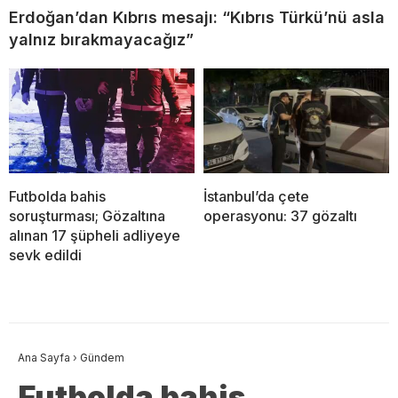
Erdoğan’dan Kıbrıs mesajı: “Kıbrıs Türkü’nü asla
yalnız bırakmayacağız”
Futbolda bahis
İstanbul’da çete
soruşturması; Gözaltına
operasyonu: 37 gözaltı
alınan 17 şüpheli adliyeye
sevk edildi
Ana Sayfa
›
Gündem
Futbolda bahis