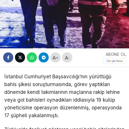
ABONE OL
+
-
İstanbul Cumhuriyet Başsavcılığı’nın yürüttüğü
bahis şikesi soruşturmasında, görev yaptıkları
dönemde kendi takımlarının maçlarına rakip lehine
veya gol bahisleri oynadıkları iddiasıyla 19 kulüp
yöneticisine operasyon düzenlenmiş, operasyonda
17 şüpheli yakalanmıştı.