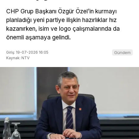
CHP Grup Başkanı Özgür Özel’in kurmayı
planladığı yeni partiye ilişkin hazırlıklar hız
kazanırken, isim ve logo çalışmalarında da
önemli aşamaya gelindi.
Giriş: 19-07-2026 16:05
Gündem
Kaynak: NTV