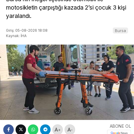
motosikletin çarpıştığı kazada 2’si çocuk 3 kişi
yaralandı.
Giriş: 05-08-2026 18:08
Bursa
Kaynak: İHA
ABONE OL
+
-