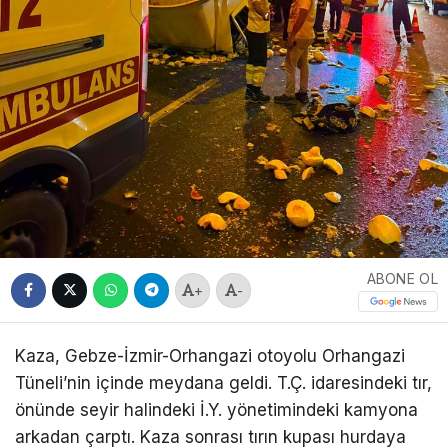
ABONE OL
+
-
Kaza, Gebze-İzmir-Orhangazi otoyolu Orhangazi
Tüneli’nin içinde meydana geldi. T.Ç. idaresindeki tır,
önünde seyir halindeki İ.Y. yönetimindeki kamyona
arkadan çarptı. Kaza sonrası tırın kupası hurdaya