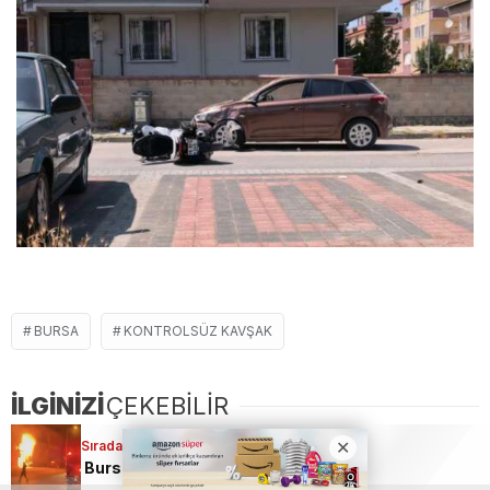
BURSA
KONTROLSÜZ KAVŞAK
İLGİNİZİ
ÇEKEBİLİR
Sıradaki Haber
Bursa’da iş yeri alev alev yandı