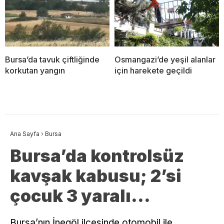
Bursa’da tavuk çiftliğinde
Osmangazi’de yeşil alanlar
korkutan yangın
için harekete geçildi
Ana Sayfa
›
Bursa
Bursa’da kontrolsüz
kavşak kabusu; 2’si
çocuk 3 yaralı…
Bursa’nın İnegöl ilçesinde otomobil ile