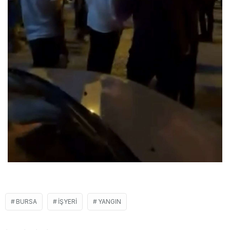
BURSA
IŞYERI
YANGIN