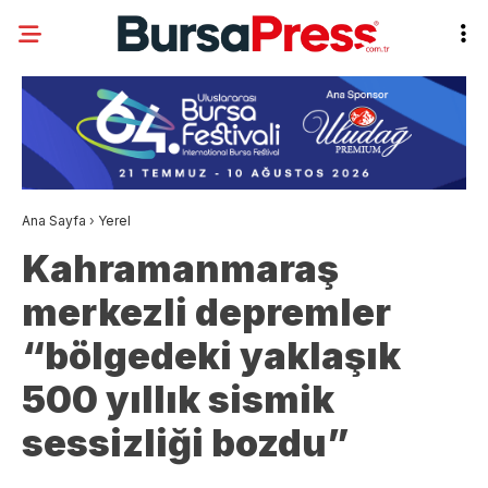
Ana Sayfa
›
Yerel
Kahramanmaraş
merkezli depremler
“bölgedeki yaklaşık
500 yıllık sismik
sessizliği bozdu”