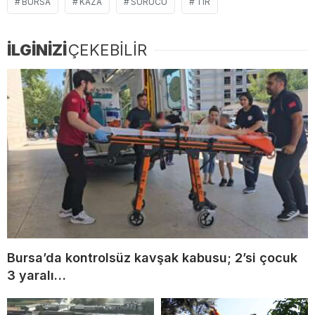
BURSA
KAZA
SÜRÜCÜ
TIR
İLGİNİZİ
ÇEKEBİLİR
Bursa’da kontrolsüz kavşak kabusu; 2’si çocuk
3 yaralı…