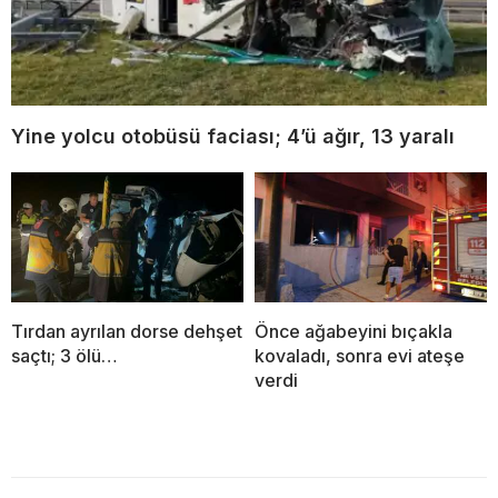
Yine yolcu otobüsü faciası; 4’ü ağır, 13 yaralı
Tırdan ayrılan dorse dehşet
Önce ağabeyini bıçakla
saçtı; 3 ölü…
kovaladı, sonra evi ateşe
verdi