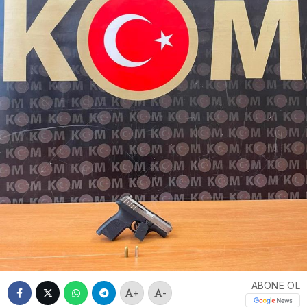
ABONE OL
+
-