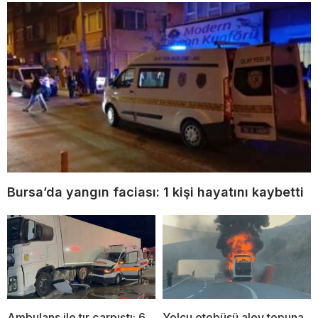
Bursa’da yangın faciası: 1 kişi hayatını kaybetti
Ambulans ile tır çarpıştı: 6
Yolcu otobüsü alev topuna