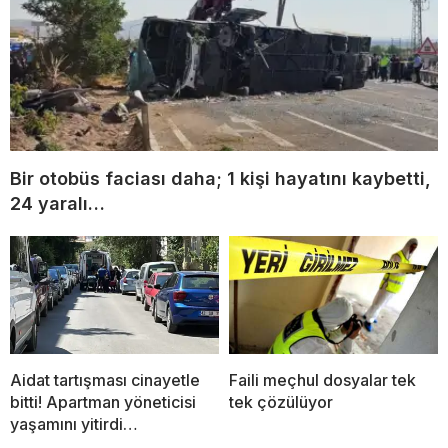
Bir otobüs faciası daha; 1 kişi hayatını kaybetti,
24 yaralı…
Aidat tartışması cinayetle
Faili meçhul dosyalar tek
bitti! Apartman yöneticisi
tek çözülüyor
yaşamını yitirdi…