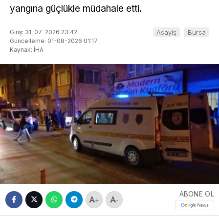
yangına güçlükle müdahale etti.
Giriş: 31-07-2026 23:42
Asayiş
Bursa
Güncelleme: 01-08-2026 01:17
Kaynak: İHA
ABONE OL
+
-