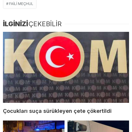
FAILI MEÇHUL
İLGİNİZİ
ÇEKEBİLİR
Çocukları suça sürükleyen çete çökertildi