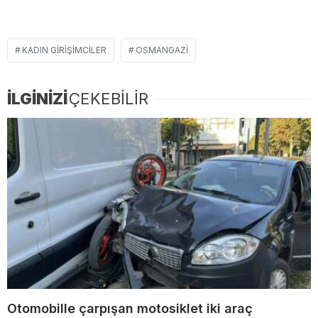
KADIN GIRIŞIMCILER
OSMANGAZI
İLGİNİZİ
ÇEKEBİLİR
Otomobille çarpışan motosiklet iki araç