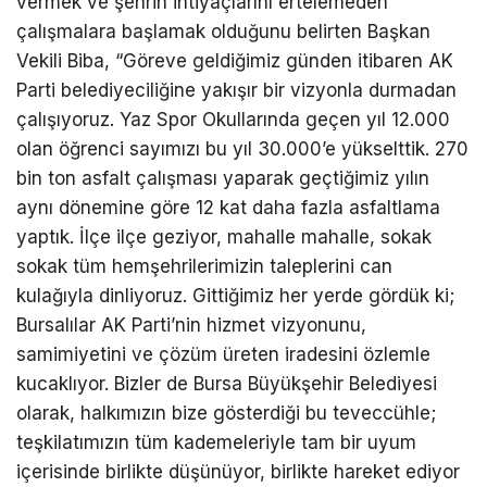
vermek ve şehrin ihtiyaçlarını ertelemeden
çalışmalara başlamak olduğunu belirten Başkan
Vekili Biba, “Göreve geldiğimiz günden itibaren AK
Parti belediyeciliğine yakışır bir vizyonla durmadan
çalışıyoruz. Yaz Spor Okullarında geçen yıl 12.000
olan öğrenci sayımızı bu yıl 30.000’e yükselttik. 270
bin ton asfalt çalışması yaparak geçtiğimiz yılın
aynı dönemine göre 12 kat daha fazla asfaltlama
yaptık. İlçe ilçe geziyor, mahalle mahalle, sokak
sokak tüm hemşehrilerimizin taleplerini can
kulağıyla dinliyoruz. Gittiğimiz her yerde gördük ki;
Bursalılar AK Parti’nin hizmet vizyonunu,
samimiyetini ve çözüm üreten iradesini özlemle
kucaklıyor. Bizler de Bursa Büyükşehir Belediyesi
olarak, halkımızın bize gösterdiği bu teveccühle;
teşkilatımızın tüm kademeleriyle tam bir uyum
içerisinde birlikte düşünüyor, birlikte hareket ediyor