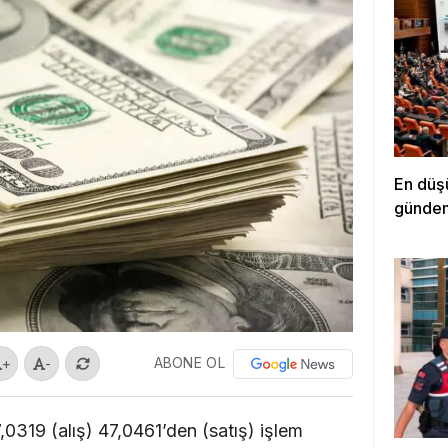
En düşü
günde
ABONE OL
+
-
,0319 (alış) 47,0461’den (satış) işlem