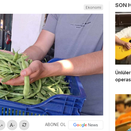
SON 
Ekonomi
Ünlüle
operas
ABONE OL
+
-