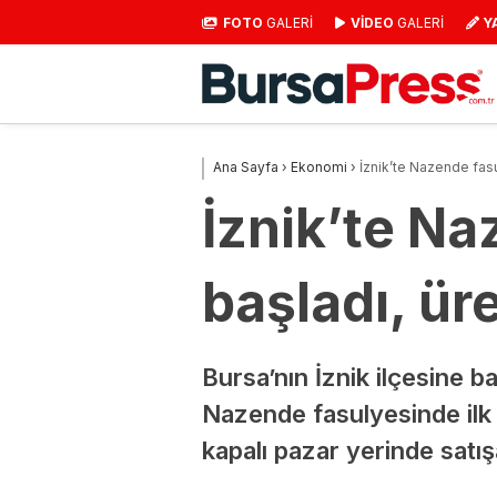
FOTO
GALERİ
VİDEO
GALERİ
Y
Ana Sayfa
›
Ekonomi
›
İznik’te Nazende fasu
İznik’te Na
başladı, ür
Bursa’nın İznik ilçesine 
Nazende fasulyesinde ilk h
kapalı pazar yerinde satış