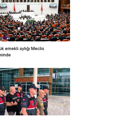
k emekli aylığı Meclis
minde