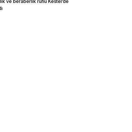
irlik ve beraberlik ruhu Kestel’de
dı