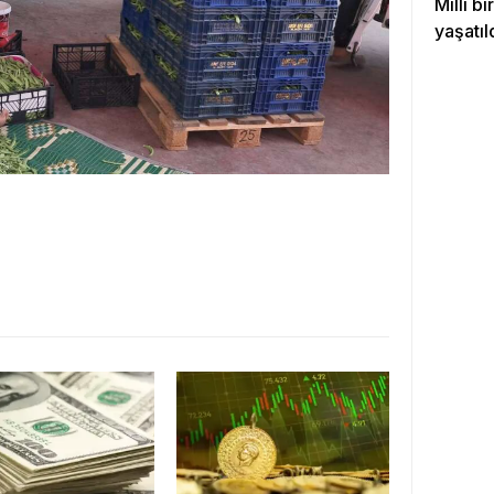
Milli b
yaşatıl