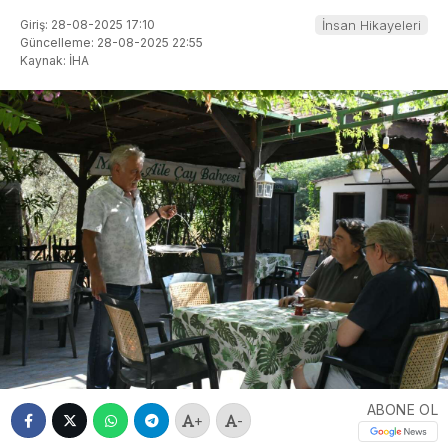
Giriş: 28-08-2025 17:10
İnsan Hikayeleri
Güncelleme: 28-08-2025 22:55
Kaynak: İHA
ABONE OL
+
-