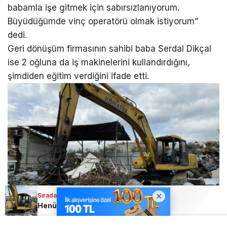
babamla işe gitmek için sabırsızlanıyorum.
Büyüdüğümde vinç operatörü olmak istiyorum”
dedi.
Geri dönüşüm firmasının sahibi baba Serdal Dikçal
ise 2 oğluna da iş makinelerini kullandırdığını,
şimdiden eğitim verdiğini ifade etti.
Sıradaki Haber
Henüz 6 yaşında ama oyuncak oynar gibi iş makinesi kullanıyor