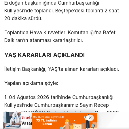
Erdoğan başkanlığında Cumhurbaşkanlığı
Külliyesi’nde toplandı. Beştepe’deki toplantı 2 saat
20 dakika sürdü.
Toplantıda Hava Kuvvetleri Komutanlığı’na Rafet
Dalkıran’ın atanması kararlaştırıldı.
YAŞ KARARLARI AÇIKLANDI
İletişim Başkanlığı, YAŞ’ta alınan kararları açıkladı.
Yapılan açıklama şöyle:
1. 04 Ağustos 2026 tarihinde Cumhurbaşkanlığı
Külliyesi’nde Cumhurbaşkanımız Sayın Recep
Tayyip ERDOĞAN Başkanlığında icra edilen, 2026
Sıradaki Haber
Sıradaki Haber
yılı Yüksek Askerî Şûra toplantısında, Türk Silahlı
Ezine’de Orman yangını: Alevlerin enerjisi düşürüldü
Vatandaşları yakından ilgilendiren haber: Artık hastaneye gitmeye gerek yok
Kuvvetlerinde görevli general/amiral ve