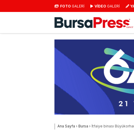
FOTO
GALERİ
VİDEO
GALERİ
Y
Ana Sayfa
›
Bursa
›
İtfaiye binası Büyükorha