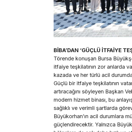
BİBA’DAN ‘GÜÇLÜ İTFAİYE TE
Törende konuşan Bursa Büyükşeh
itfaiye teşkilatının zor anlarda 
kazada ve her türlü acil durumda 
Güçlü bir itfaiye teşkilatının vat
artıracağını söyleyen Başkan Veki
modern hizmet binası, bu anlayış
sağlıklı ve verimli şartlarda gö
Büyükorhan’ın acil durumlara mü
güçlendirecektir. Yalnızca Büyük