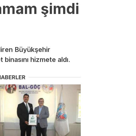
tamam şimdi
ndiren Büyükşehir
 binasını hizmete aldı.
HABERLER