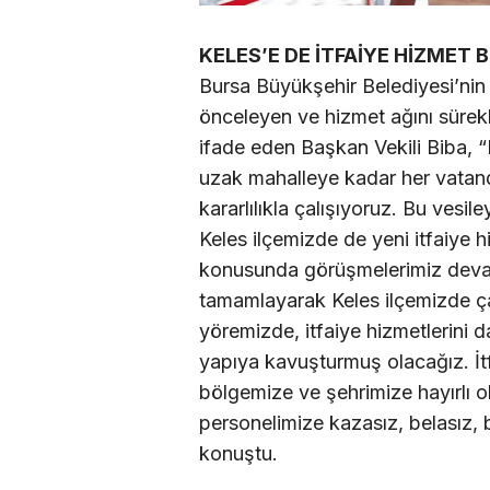
KELES’E DE İTFAİYE HİZMET 
Bursa Büyükşehir Belediyesi’nin 
önceleyen ve hizmet ağını sürekli
ifade eden Başkan Vekili Biba, 
uzak mahalleye kadar her vatand
kararlılıkla çalışıyoruz. Bu vesi
Keles ilçemizde de yeni itfaiye h
konusunda görüşmelerimiz devam 
tamamlayarak Keles ilçemizde ça
yöremizde, itfaiye hizmetlerini d
yapıya kavuşturmuş olacağız. İt
bölgemize ve şehrimize hayırlı o
personelimize kazasız, belasız, 
konuştu.