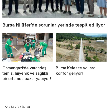
Bursa Nilüfer’de sorunlar yerinde tespit ediliyor
Osmangazi’de vatandaş
Bursa Keles’te yollara
temiz, hijyenik ve sağlıklı
konfor geliyor!
bir ortamda pazar yapıyor!
Ana Sayfa
›
Bursa