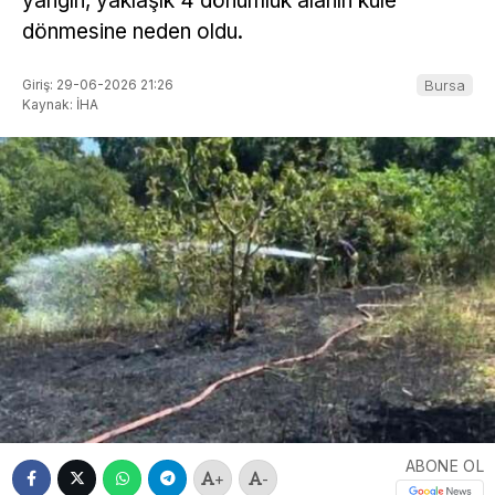
yangın, yaklaşık 4 dönümlük alanın küle
dönmesine neden oldu.
Giriş: 29-06-2026 21:26
Bursa
Kaynak: İHA
ABONE OL
+
-