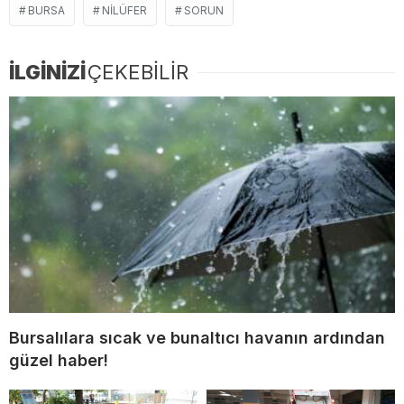
BURSA
NILÜFER
SORUN
İLGİNİZİ
ÇEKEBİLİR
Bursalılara sıcak ve bunaltıcı havanın ardından
güzel haber!