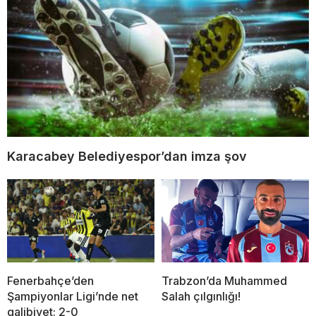
Karacabey Belediyespor’dan imza şov
Fenerbahçe’den
Trabzon’da Muhammed
Şampiyonlar Ligi’nde net
Salah çılgınlığı!
galibiyet: 2-0