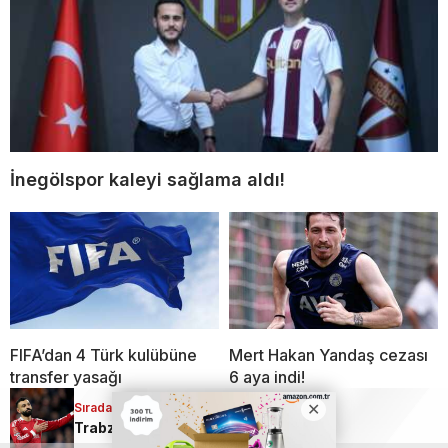
İnegölspor kaleyi sağlama aldı!
FIFA’dan 4 Türk kulübüne
Mert Hakan Yandaş cezası
transfer yasağı
6 aya indi!
Sıradaki Haber
Sıradaki Haber
Trabzonspor’dan Mohamed Salah hamlesi: Görüşmeler resmen başladı
Fenerbahçe’den Şampiyonlar Ligi’nde net galibiyet: 2-0