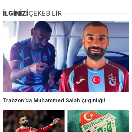
İLGİNİZİ
ÇEKEBİLİR
Trabzon’da Muhammed Salah çılgınlığı!