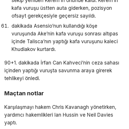
sekip yeniden Kerem’in önünde kaldı. Kerem’in
kafa vuruşu üstten auta giderken, pozisyon
ofsayt gerekçesiyle geçersiz sayıldı.
dakikada Asensio’nun kullandığı köşe
vuruşunda Ake’nin kafa vuruşu sonrası altıpas
içinde Talisca’nın yaptığı kafa vuruşunu kaleci
Khudiakov kurtardı.
90+1. dakikada İrfan Can Kahveci’nin ceza sahası
içinden yaptığı vuruşta savunma araya girerek
tehlikeyi önledi.
Maçtan notlar
Karşılaşmayı hakem Chris Kavanagh yönetirken,
yardımcı hakemlikleri Ian Hussin ve Neil Davies
yaptı.