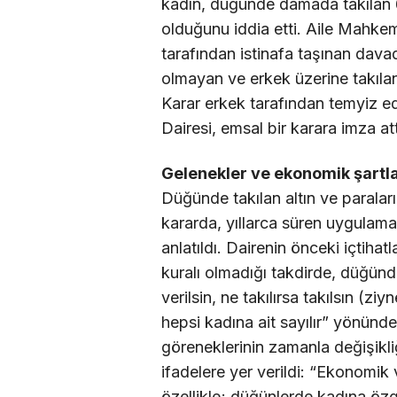
kadın, düğünde damada takılan 6 
olduğunu iddia etti. Aile Mahke
tarafından istinafa taşınan da
olmayan ve erkek üzerine takılan
Karar erkek tarafından temyiz e
Dairesi, emsal bir karara imza att
Gelenekler ve ekonomik şartl
Düğünde takılan altın ve paraları
kararda, yıllarca süren uygulamanı
anlatıldı. Dairenin önceki içtihat
kuralı olmadığı takdirde, düğünd
verilsin, ne takılırsa takılsın (ziy
hepsi kadına ait sayılır” yönünd
göreneklerinin zamanla değişikli
ifadelere yer verildi: “Ekonomik 
özellikle; düğünlerde kadına özgü