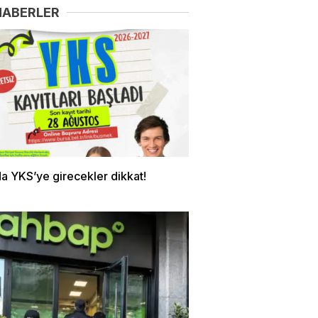
HABERLER
a YKS’ye girecekler dikkat!