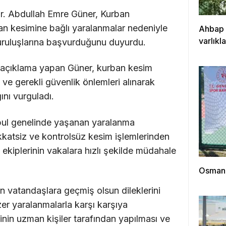
Dr. Abdullah Emre Güner, Kurban
an kesimine bağlı yaralanmalar nedeniyle
Ahbap 
varlıkl
uruluşlarına başvurduğunu duyurdu.
 açıklama yapan Güner, kurban kesim
an ve gerekli güvenlik önlemleri alınarak
nı vurguladı.
bul genelinde yaşanan yaralanma
katsiz ve kontrolsüz kesim işlemlerinden
k ekiplerinin vakalara hızlı şekilde müdahale
Osmanga
n vatandaşlara geçmiş olsun dileklerini
zer yaralanmalarla karşı karşıya
inin uzman kişiler tarafından yapılması ve