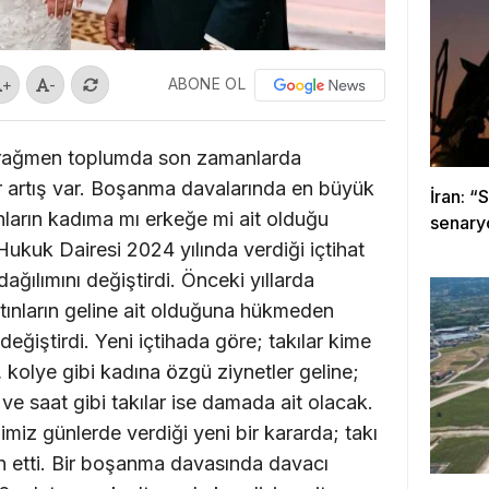
ABONE OL
+
-
 rağmen toplumda son zamanlarda
r artış var. Boşanma davalarında en büyük
İran: “
ınların kadıma mı erkeğe mi ait olduğu
senary
ukuk Dairesi 2024 yılında verdiği içtihat
dağılımını değiştirdi. Önceki yıllarda
ltınların geline ait olduğuna hükmeden
eğiştirdi. Yeni içtihada göre; takılar kime
k, kolye gibi kadına özgü ziynetler geline;
 ve saat gibi takılar ise damada ait olacak.
miz günlerde verdiği yeni bir kararda; takı
ah etti. Bir boşanma davasında davacı