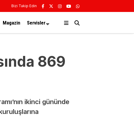
Bizi Takip Edin
Magazin
Servisler
asında 869
amı’nın ikinci gününde
kuruluşlarına