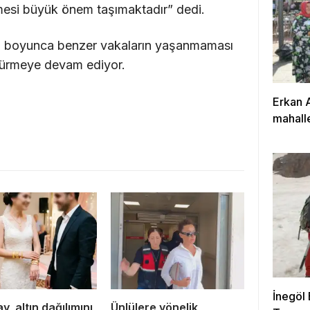
lmesi büyük önem taşımaktadır” dedi.
amı boyunca benzer vakaların yaşanmaması
rdürmeye devam ediyor.
Erkan 
mahalle
çalışıy
İnegöl
y, altın dağılımını
Ünlülere yönelik