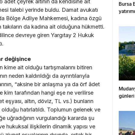
adet çeyrek altının da kendisine ait
Bursa 
mesi talebi yerinde buldu. Damat avukatı
yatırımı
vada Bölge Adliye Mahkemesi, kadına özgü
 takıların da kadına ait olduğuna hükmetti.
dilince devreye giren Yargıtay 2 Hukuk
ı.
ar değişince
n kime ait olduğu tartışmalarını bitiren
n neden kaldırıldığı da ayrıntılarıyla
larının, “aksine bir anlaşma ya da örf âdet
Mudanya
e kim tarafından hangi eşe ne verilirse
günleri
net eşyası, altın, döviz, TL vs.) bunların
e olduğu hatırlatıldı. Toplumun gelenek ve
ğe uğradığının vurgulandığı kararda şu
ve hukuksal ilişkilerin dinamik yapısı ve
 ziynet eşyalarının dışında, ortak bir