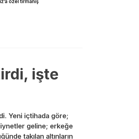
’a özel tırmanış
rdi, işte
di. Yeni içtihada göre;
ziynetler geline; erkeğe
üğünde takılan altınların