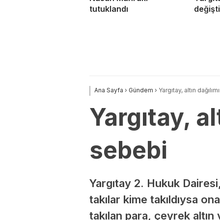
tutuklandı
değişti
Ana Sayfa
›
Gündem
›
Yargıtay, altın dağılım
Yargıtay, al
sebebi
Yargıtay 2. Hukuk Dairesi, 
takılar kime takıldıysa on
takılan para, çeyrek altın 