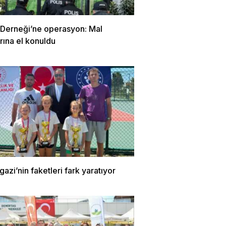
Derneği’ne operasyon: Mal
arına el konuldu
zi’nin faketleri fark yaratıyor