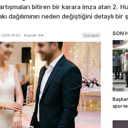
tartışmaları bitiren bir karara imza atan 2. 
kı dağılımının neden değiştiğini detaylı bir ş
SON 
-2026 10:03
Kaynak: İHA
Gündem
Başkan 
spor te