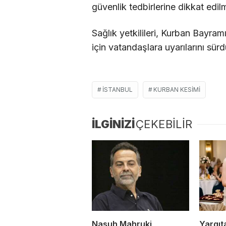
güvenlik tedbirlerine dikkat edi
Sağlık yetkilileri, Kurban Bayr
için vatandaşlara uyarılarını sü
İSTANBUL
KURBAN KESIMI
İLGİNİZİ
ÇEKEBİLİR
Nasuh Mahruki
Yargıta