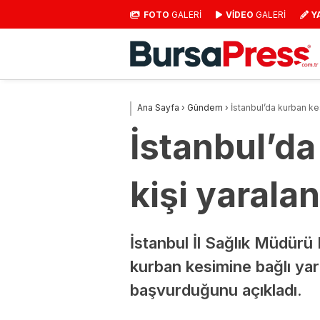
FOTO
GALERİ
VİDEO
GALERİ
Y
Ana Sayfa
›
Gündem
›
İstanbul’da kurban ke
İstanbul’da
kişi yaralan
İstanbul İl Sağlık Müdürü
kurban kesimine bağlı yar
başvurduğunu açıkladı.