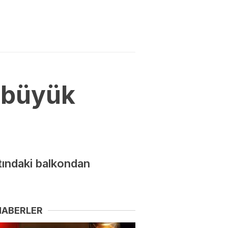
 büyük
atındaki balkondan
HABERLER