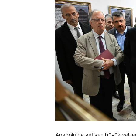
Anadolu’da yetişen büyük velil