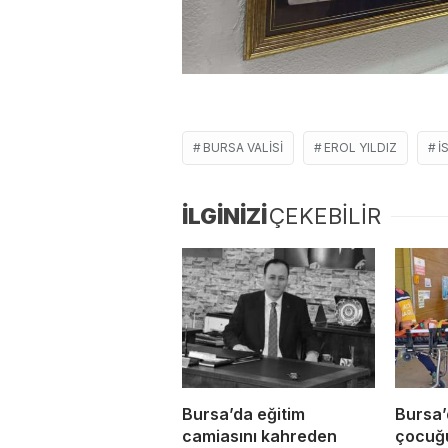
BURSA VALISI
EROL YILDIZ
İ
İLGİNİZİ
ÇEKEBİLİR
Bursa’da eğitim
Bursa’
camiasını kahreden
çocuğ