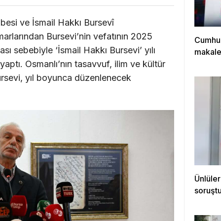
esi ve İsmail Hakkı Bursevî
marlarından Bursevi’nin vefatının 2025
Cumhur
sı sebebiyle ‘İsmail Hakkı Bursevi’ yılı
makale
yaptı. Osmanlı’nın tasavvuf, ilim ve kültür
ursevi, yıl boyunca düzenlenecek
Ünlüler
soruştu