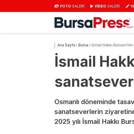
FOTO
GALERİ
VİDEO
GALERİ
Y
Ana Sayfa
›
Bursa
›
İsmail Hakkı Bursevi’nin
İsmail Hakk
sanatseverl
Osmanlı döneminde tasavvu
sanatseverlerin ziyaretin
2025 yılı İsmail Hakkı Bur