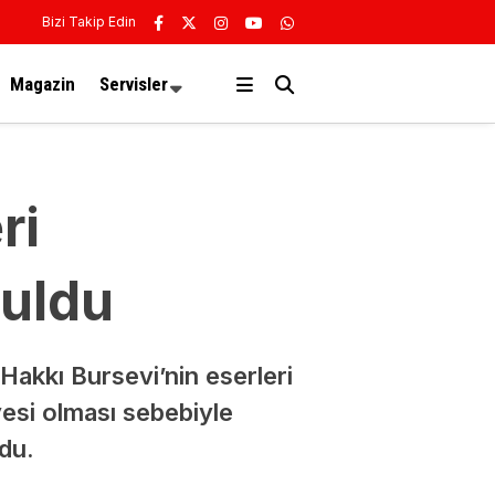
Bizi Takip Edin
Magazin
Servisler
ri
nuldu
Hakkı Bursevi’nin eserleri
yesi olması sebebiyle
ldu.