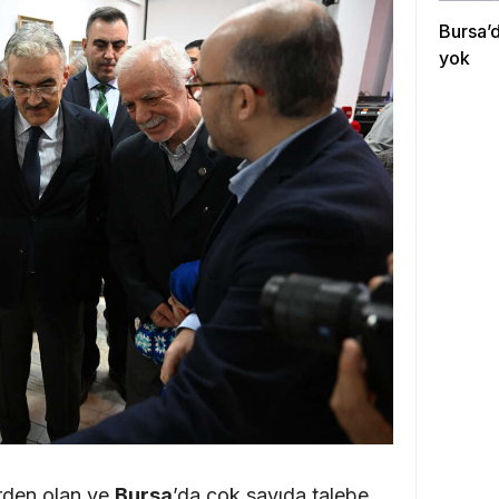
Bursa’d
yok
erden olan ve
Bursa
’da çok sayıda talebe