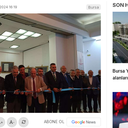
SON 
2024 16:19
Bursa
Bursa 
alanla
ABONE OL
+
-