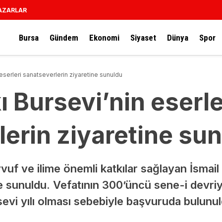
AZARLAR
Bursa
Gündem
Ekonomi
Siyaset
Dünya
Spor
 eserleri sanatseverlerin ziyaretine sunuldu
ı Bursevi’nin eserle
erin ziyaretine su
f ve ilime önemli katkılar sağlayan İsmail 
e sunuldu. Vefatının 300’üncü sene-i devri
sevi yılı olması sebebiyle başvuruda bulunu