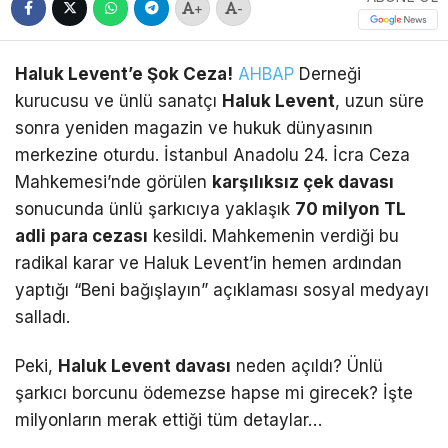
+
-
Haluk Levent’e Şok Ceza!
AHBAP
Derneği
kurucusu ve ünlü sanatçı
Haluk Levent
, uzun süre
sonra yeniden magazin ve hukuk dünyasının
merkezine oturdu.
İstanbul Anadolu 24.
İcra Ceza
Mahkemesi’nde görülen
karşılıksız çek davası
sonucunda ünlü şarkıcıya yaklaşık
70 milyon TL
adli para cezası
kesildi.
Mahkemenin verdiği bu
radikal karar ve Haluk Levent’in hemen ardından
yaptığı “Beni bağışlayın” açıklaması sosyal medyayı
salladı.
Peki,
Haluk Levent davası
neden açıldı? Ünlü
şarkıcı borcunu ödemezse hapse mi girecek? İşte
milyonların merak ettiği tüm detaylar…