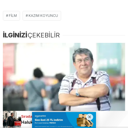
FILM
KAZIM KOYUNCU
İLGİNİZİ
ÇEKEBİLİR
Sıradaki Haber
Usta tiyatrocudan acı haber!
Haluk Levent’e Şok Ceza! 70 Milyon TL’lik Karşılıksız Çek Davasında Karar Çıktı: Hapis Yolu mu Görünüyor?