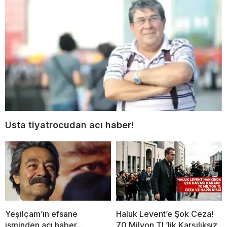
Usta tiyatrocudan acı haber!
Yeşilçam’ın efsane
Haluk Levent’e Şok Ceza!
isminden acı haber…
70 Milyon TL’lik Karşılıksız