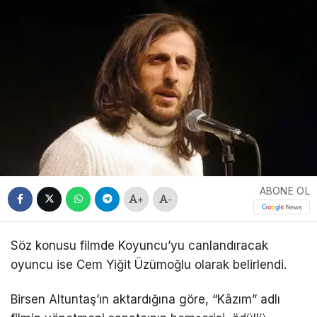
ABONE OL
+
-
Söz konusu filmde Koyuncu’yu canlandıracak
oyuncu ise Cem Yiğit Üzümoğlu olarak belirlendi.
Birsen Altuntaş’ın aktardığına göre, “Kâzım” adlı