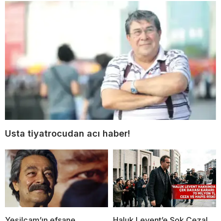
Usta tiyatrocudan acı haber!
Yeşilçam’ın efsane
Haluk Levent’e Şok Ceza!