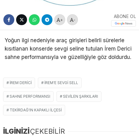
ABONE OL
+
-
Yoğun ilgi nedeniyle araç girişleri belirli sürelerle
kısıtlanan konserde sevgi seline tutulan İrem Derici
sahne performansıyla ve güzelliğiyle göz doldurdu.
İREM DERICI
İREM‘E SEVGI SELL
SAHNE PERFORMANSI
SEVILEN ŞARKILARI
TEKIRDAĞ'IN KAPAKLI ILÇESI
İLGİNİZİ
ÇEKEBİLİR